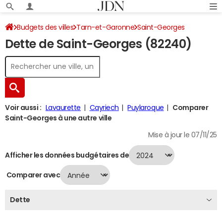
Budgets des villes
Tarn-et-Garonne
Saint-Georges
Dette de Saint-Georges (82240)
Dette au 31/12/2024
Voir aussi :
Lavaurette
Cayriech
Puylaroque
Comparer
Saint-Georges à une autre ville
Mise à jour le 07/11/25
Afficher les données budgétaires de
Comparer avec
Dette