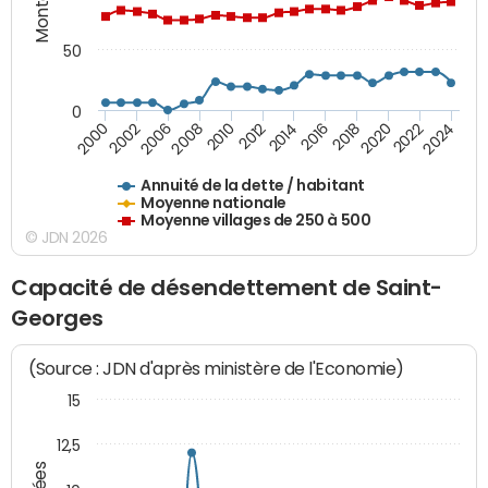
50
0
2014
2008
2000
2024
2018
2012
2006
2022
2016
2010
2002
2020
Annuité de la dette / habitant
Moyenne nationale
Moyenne villages de 250 à 500
© JDN 2026
Capacité de désendettement de Saint-
Georges
(Source : JDN d'après ministère de l'Economie)
15
12,5