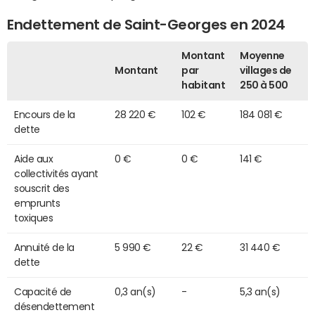
Endettement de Saint-Georges en 2024
Montant
Moyenne
Montant
par
villages de
habitant
250 à 500
Encours de la
28 220 €
102 €
184 081 €
dette
Aide aux
0 €
0 €
141 €
collectivités ayant
souscrit des
emprunts
toxiques
Annuité de la
5 990 €
22 €
31 440 €
dette
Capacité de
0,3 an(s)
-
5,3 an(s)
désendettement