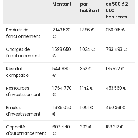
Montant
par
de 500 à 2
habitant
000
habitants
Produits de
2 143 520
1 386 €
959 015 €
fonctionnement
€
Charges de
1 598 650
1 034 €
783 493 €
fonctionnement
€
Résultat
544 880
352 €
175 522 €
comptable
€
Ressources
1 764 770
1 142 €
453 560 €
d'investissement
€
Emplois
1 686 020
1 091 €
490 361 €
d'investissement
€
Capacité
607 440
393 €
188 312 €
d'autofinancement
€