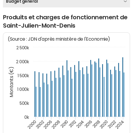
Budget général
Produits et charges de fonctionnement de
Saint-Julien-Mont-Denis
(Source : JDN d'après ministère de l'Economie)
2 500k
2 000k
Montants (€)
1 500k
1 000k
500k
0k
2014
2008
2000
2024
2018
2012
2006
2022
2016
2010
2002
2020