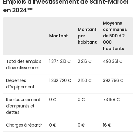
Emplois d'investissement de Saint-Marcel
en 2024**
Moyenne
Montant
communes
Montant
par
de 500 à 2
habitant
000
habitants
Total des emplois
1 374 210 €
2 216 €
490 361 €
d'investissement
Dépenses
1 332 720 €
2 150 €
392 796 €
d'équipement
Remboursement
0 €
0 €
73 198 €
d'emprunts et
dettes
Charges à répartir
0 €
0 €
16 €