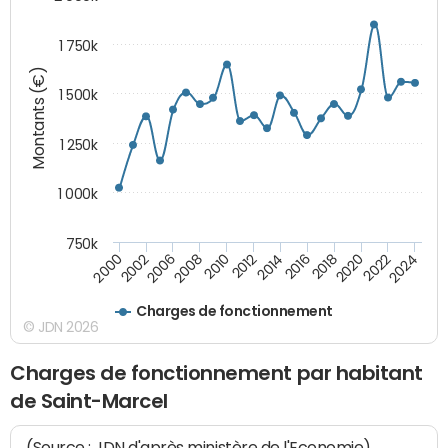
1 750k
Montants (€)
1 500k
1 250k
1 000k
750k
2014
2008
2000
2024
2018
2012
2006
2022
2016
2010
2002
2020
Charges de fonctionnement
© JDN 2026
Charges de fonctionnement par habitant
de Saint-Marcel
(Source : JDN d'après ministère de l'Economie)