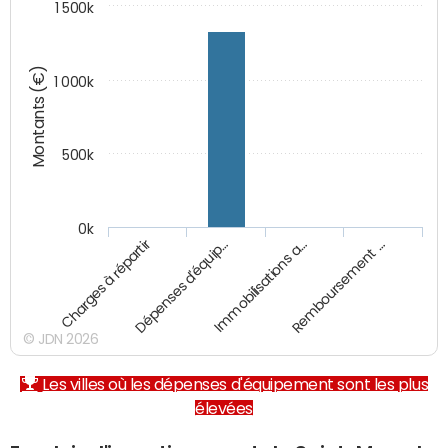
1 500k
Montants (€)
1 000k
500k
0k
Charges à répartir
Dépenses d'équip…
Immobilisations a…
Remboursement …
© JDN 2026
Les villes où les dépenses d'équipement sont les plus
élevées