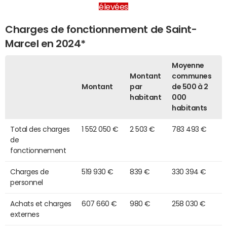
élevées
Charges de fonctionnement de Saint-
Marcel en 2024*
Moyenne
Montant
communes
Montant
par
de 500 à 2
habitant
000
habitants
Total des charges
1 552 050 €
2 503 €
783 493 €
de
fonctionnement
Charges de
519 930 €
839 €
330 394 €
personnel
Achats et charges
607 660 €
980 €
258 030 €
externes