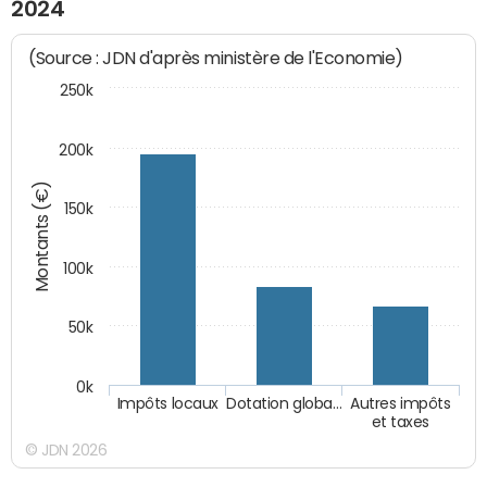
2024
(Source : JDN d'après ministère de l'Economie)
250k
200k
Montants (€)
150k
100k
50k
0k
Impôts locaux
Dotation globa…
Autres impôts
et taxes
© JDN 2026