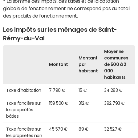
*
La somme des impôts, des taxes et de la dotation
globale de fonctionnement ne correspond pas au total
des produits de fonctionnement.
Les impôts sur les ménages de Saint-
Rémy-du-Val
Moyenne
Montant
communes
Montant
par
de 500 à 2
habitant
000
habitants
Taxe d'habitation
7 790 €
15 €
34 283 €
Taxe foncière sur
159 500 €
312 €
392 793 €
les propriétés
bâties
Taxe foncière sur
45 570 €
89 €
32 527 €
les propriétés non