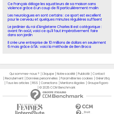
Ce Français déloge les squatteurs de sa maison sans
violence grâce à un coup de fil particulièrement malin
Les neurologues en sont certains : ce sport est excellent
pour le cerveau et quelques minutes régulières suffisent
Le jardinier du roi d'Angleterre Charles III est catégorique :
avant fin août, voici ce qu'il faut impérativement faire
dans son jardin
Il crée une entreprise de 10 millions de dollars en seulement
6 mois grâce à l'IA : voici la méthode de Ben Broca
Qui sommes-nous ?
L'équipe
Notre société
Publicité
Contact
Recrutement
Données personnelles
Paramétrer les cookies
Gérer Utiq
Tous les articles
RSS
Corrections
Mentions légales
Groupe Figaro
© 2025 CCM Benchmark