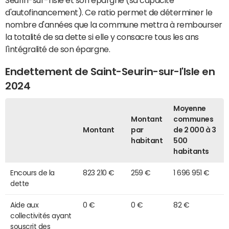
d'autofinancement). Ce ratio permet de déterminer le
nombre d'années que la commune mettra à rembourser
la totalité de sa dette si elle y consacre tous les ans
l'intégralité de son épargne.
Endettement de Saint-Seurin-sur-l'Isle en
2024
Moyenne
Montant
communes
Montant
par
de 2 000 à 3
habitant
500
habitants
Encours de la
823 210 €
259 €
1 696 951 €
dette
Aide aux
0 €
0 €
82 €
collectivités ayant
souscrit des