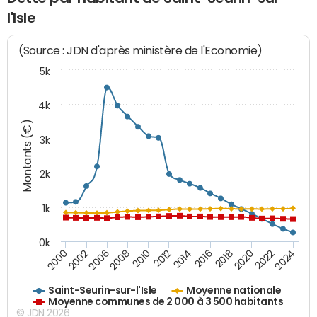
l'Isle
(Source : JDN d'après ministère de l'Economie)
5k
4k
Montants (€)
3k
2k
1k
0k
2016
2014
2012
2010
2008
2006
2002
2000
2024
2022
2020
2018
Saint-Seurin-sur-l'Isle
Moyenne nationale
Moyenne communes de 2 000 à 3 500 habitants
© JDN 2026