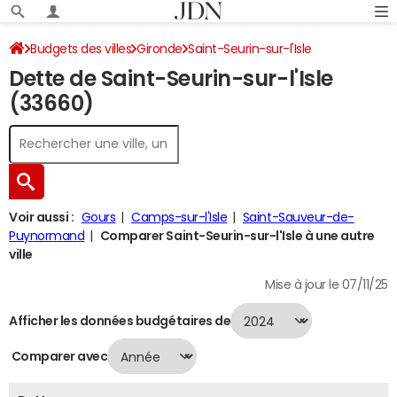
Budgets des villes
Gironde
Saint-Seurin-sur-l'Isle
Dette de Saint-Seurin-sur-l'Isle
Dette au 31/12/2024
(33660)
Voir aussi :
Gours
Camps-sur-l'Isle
Saint-Sauveur-de-
Puynormand
Comparer Saint-Seurin-sur-l'Isle à une autre
ville
Mise à jour le 07/11/25
Afficher les données budgétaires de
Comparer avec