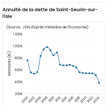
Annuité de la dette de Saint-Seurin-sur-
l'Isle
(Source : JDN d'après ministère de l'Economie)
1 200k
1 000k
Montants (€)
800k
600k
400k
200k
2016
2014
2012
2010
2008
2006
2002
2000
2024
2022
2020
2018