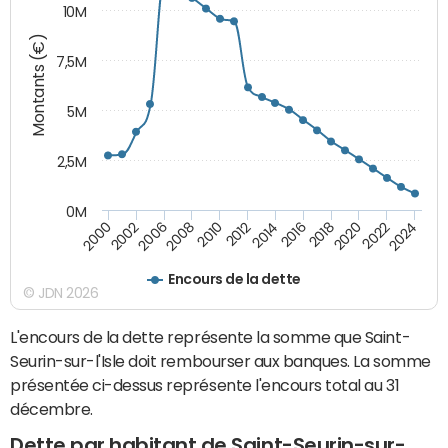
10M
Montants (€)
7,5M
5M
2,5M
0M
2008
2022
2006
2020
2002
2018
2000
2016
2014
2012
2010
2024
Encours de la dette
© JDN 2026
L'encours de la dette représente la somme que Saint-
Seurin-sur-l'Isle doit rembourser aux banques. La somme
présentée ci-dessus représente l'encours total au 31
décembre.
Dette par habitant de Saint-Seurin-sur-