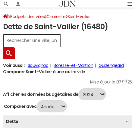
Budgets des villes
Charente
Saint-Vallier
Dette de Saint-Vallier (16480)
Dette au 31/12/2024
Voir aussi :
Sauvignac
Boresse-et-Martron
Guizengeard
Comparer Saint-Vallier à une autre ville
Mise à jour le 07/11/25
Afficher les données budgétaires de
Comparer avec
Dette