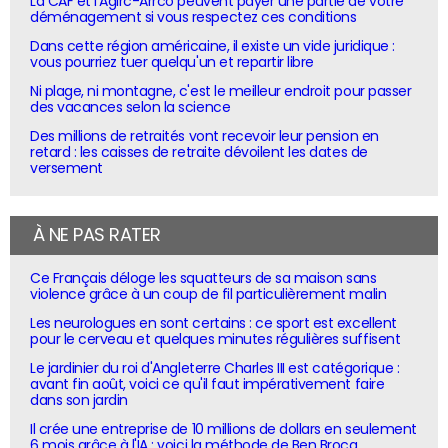
La CAF et l'Agirc-Arrco peuvent payer une partie de votre
déménagement si vous respectez ces conditions
Dans cette région américaine, il existe un vide juridique :
vous pourriez tuer quelqu'un et repartir libre
Ni plage, ni montagne, c'est le meilleur endroit pour passer
des vacances selon la science
Des millions de retraités vont recevoir leur pension en
retard : les caisses de retraite dévoilent les dates de
versement
À NE PAS RATER
Ce Français déloge les squatteurs de sa maison sans
violence grâce à un coup de fil particulièrement malin
Les neurologues en sont certains : ce sport est excellent
pour le cerveau et quelques minutes régulières suffisent
Le jardinier du roi d'Angleterre Charles III est catégorique :
avant fin août, voici ce qu'il faut impérativement faire
dans son jardin
Il crée une entreprise de 10 millions de dollars en seulement
6 mois grâce à l'IA : voici la méthode de Ben Broca