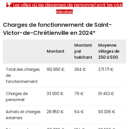
Les villes où les dépenses de personnel sont les plus
élevées
Charges de fonctionnement de Saint-
Victor-de-Chrétienville en 2024*
Montant
Moyenne
Montant
par
villages de
habitant
250 à 500
Total des charges
162 850 €
364 €
271 171 €
de
fonctionnement
Charges de
33 930 €
76 €
91 453 €
personnel
Achats et charges
28 850 €
64 €
93 036 €
externes