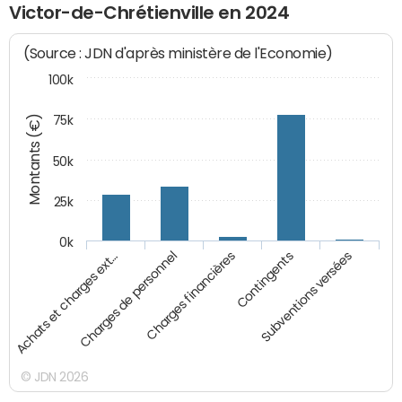
Victor-de-Chrétienville en 2024
(Source : JDN d'après ministère de l'Economie)
100k
Montants (€)
75k
50k
25k
0k
Achats et charges ext…
Charges de personnel
Charges financières
Contingents
Subventions versées
© JDN 2026