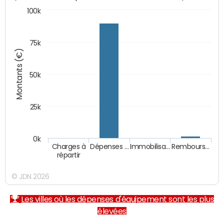
100k
75k
Montants (€)
50k
25k
0k
Charges à
Dépenses …
Immobilisa…
Rembours…
répartir
© JDN 2026
Les villes où les dépenses d'équipement sont les plus
élevées