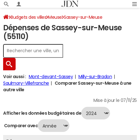
Budgets des villes
Meuse
Sassey-sur-Meuse
Dépenses de Sassey-sur-Meuse
Dépenses 2024
(55110)
Voir aussi :
Mont-devant-Sassey
Milly-sur-Bradon
Saulmory-Villefranche
Comparer Sassey-sur-Meuse à une
autre ville
Mise à jour le 07/11/25
Afficher les données budgétaires de
Comparer avec