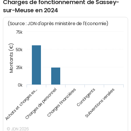
Charges de fonctionnement de Sassey-
sur-Meuse en 2024
(Source : JDN d'après ministère de l'Economie)
75k
Montants (€)
50k
25k
0k
Achats et charges ex…
Charges de personnel
Charges financières
Contingents
Subventions versées
© JDN 2026