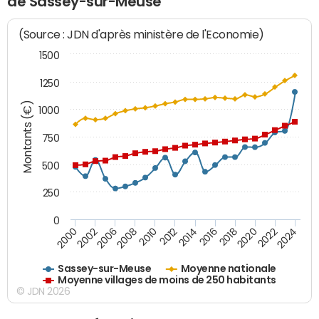
de Sassey-sur-Meuse
(Source : JDN d'après ministère de l'Economie)
1500
1250
Montants (€)
1000
750
500
250
0
2018
2002
2022
2008
2012
2016
2000
2020
2006
2024
2010
2014
Sassey-sur-Meuse
Moyenne nationale
Moyenne villages de moins de 250 habitants
© JDN 2026