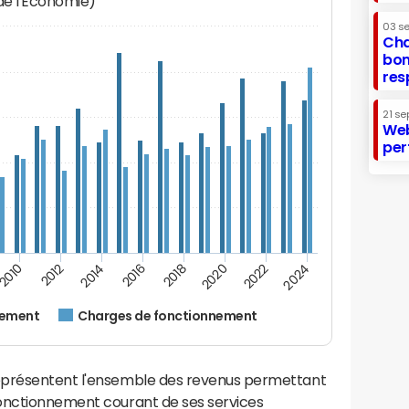
 de l'Economie)
03 s
Cha
bon
res
21 se
Web
per
2016
2018
2010
2020
2012
2022
2014
2024
nement
Charges de fonctionnement
eprésentent l'ensemble des revenus permettant
fonctionnement courant de ses services