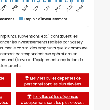
2024
2022
2020
2018
2016
2014
2012
2010
issement
Emplois d'investissement
mprunts, subventions, etc.) constituent les
financer les investissements réalisés par Sassey-
bourser le capital des emprunts que la commune
tissement correspondent aux opérations en
ommunal (travaux d'équipement, acquisition de
d'emprunts.
 de
Les villes où les dépenses de
personnel sont les plus élevées
de
Les villes où les dépenses
evées
d'équipement sont les plus élevées