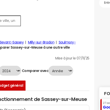
devant-Sassey
Milly-sur-Bradon
Saulmory-
arer Sassey-sur-Meuse à une autre ville
Mise à jour le 07/11/25
Comparer avec
udget général
FO
fonctionnement de Sassey-sur-Meuse
27 a
Goo