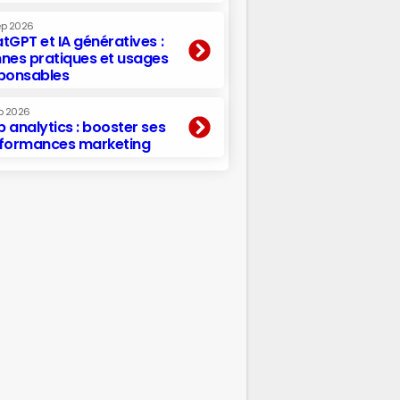
ep 2026
tGPT et IA génératives :
nes pratiques et usages
ponsables
p 2026
 analytics : booster ses
formances marketing