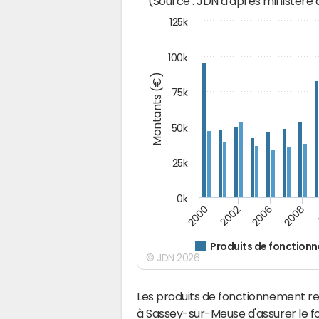
(Source : JDN d'après ministère
125k
100k
Montants (€)
75k
50k
25k
0k
2008
2000
2002
2006
Produits de fonction
© JDN 2026
Les produits de fonctionnement r
à Sassey-sur-Meuse d'assurer le 