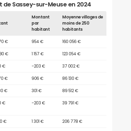
get de Sassey-sur-Meuse en 2024
Montant
Moyenne villages de
tant
par
moins de 250
habitant
habitants
70 €
954 €
160 056 €
980 €
1 157 €
123 054 €
10 €
-203 €
37 002 €
70 €
906 €
86 130 €
80 €
301 €
89 512 €
10 €
-203 €
39 791 €
20 €
1 301 €
206 778 €