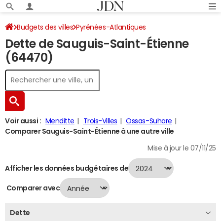
Budgets des villes
Pyrénées-Atlantiques
Dette de Sauguis-Saint-Étienne
Sauguis-Saint-Étienne
Dette au 31/12/2024
(64470)
Voir aussi :
Menditte
Trois-Villes
Ossas-Suhare
Comparer Sauguis-Saint-Étienne à une autre ville
Mise à jour le 07/11/25
Afficher les données budgétaires de
Comparer avec
Dette