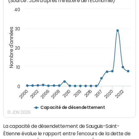
(Source : JDN d'après ministère de l'Economie)
40
30
Nombre d'années
20
10
0
2002
2015
2000
2013
2010
2022
2008
2020
2006
2017
Capacité de désendettement
© JDN 2026
La capacité de désendettement de Sauguis-Saint-
Étienne évalue le rapport entre l'encours de la dette de