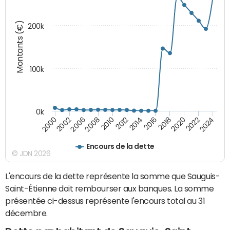
Montants (€)
200k
100k
0k
2008
2022
2002
2018
2014
2010
2024
2006
2020
2000
2016
2012
Encours de la dette
© JDN 2026
L'encours de la dette représente la somme que Sauguis-
Saint-Étienne doit rembourser aux banques. La somme
présentée ci-dessus représente l'encours total au 31
décembre.