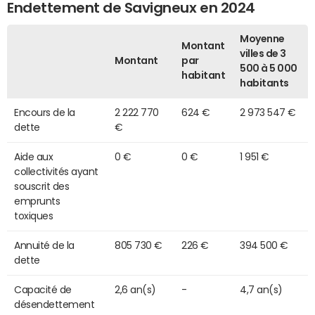
Endettement de Savigneux en 2024
Moyenne
Montant
villes de 3
Montant
par
500 à 5 000
habitant
habitants
Encours de la
2 222 770
624 €
2 973 547 €
dette
€
Aide aux
0 €
0 €
1 951 €
collectivités ayant
souscrit des
emprunts
toxiques
Annuité de la
805 730 €
226 €
394 500 €
dette
Capacité de
2,6 an(s)
-
4,7 an(s)
désendettement