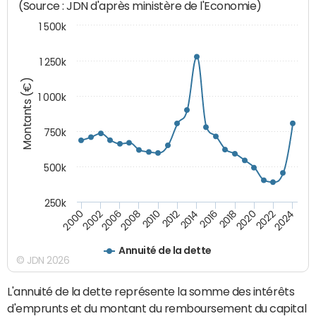
(Source : JDN d'après ministère de l'Economie)
1 500k
1 250k
Montants (€)
1 000k
750k
500k
250k
2016
2014
2012
2010
2008
2006
2002
2000
2024
2022
2020
2018
Annuité de la dette
© JDN 2026
L'annuité de la dette représente la somme des intérêts
d'emprunts et du montant du remboursement du capital