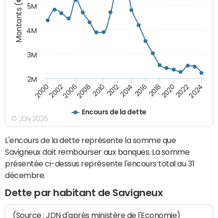
Montants (€)
5M
4M
3M
2M
2010
2012
2014
2016
2018
2020
2022
2024
2000
2002
2006
2008
Encours de la dette
© JDN 2026
L'encours de la dette représente la somme que
Savigneux doit rembourser aux banques. La somme
présentée ci-dessus représente l'encours total au 31
décembre.
Dette par habitant de Savigneux
(Source : JDN d'après ministère de l'Economie)