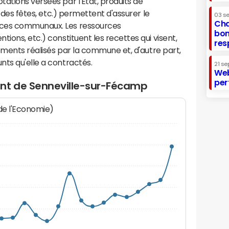
ations versées par l'Etat, produits de
s des fêtes, etc.) permettent d'assurer le
03 s
Cha
ices communaux. Les ressources
bon
ions, etc.) constituent les recettes qui visent,
res
sements réalisés par la commune et, d'autre part,
ts qu'elle a contractés.
21 se
Web
per
ent de Senneville-sur-Fécamp
 de l'Economie)