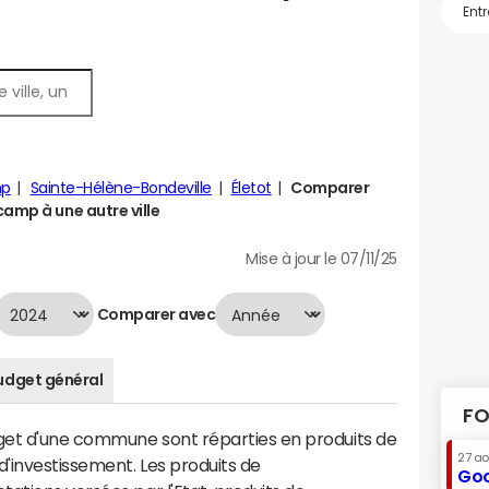
mp
Sainte-Hélène-Bondeville
Életot
Comparer
amp à une autre ville
Mise à jour le 07/11/25
Comparer avec
udget général
FO
dget d'une commune sont réparties en produits de
27 a
'investissement. Les produits de
Goo