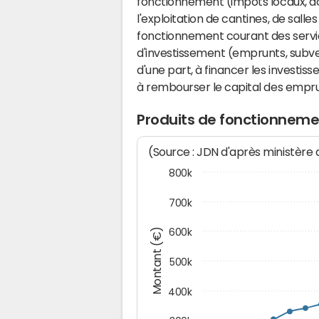
fonctionnement (impôts locaux, dot
l'exploitation de cantines, de salle
fonctionnement courant des serv
d'investissement (emprunts, subvent
d'une part, à financer les investis
à rembourser le capital des emprun
Produits de fonctionnem
(Source : JDN d'après ministère
800k
700k
Montant (€)
600k
500k
400k