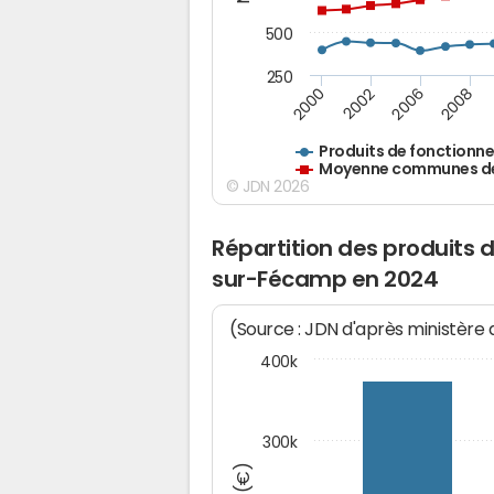
500
250
2000
2002
2006
2008
Produits de fonctionn
Moyenne communes de 
© JDN 2026
Répartition des produits 
sur-Fécamp en 2024
(Source : JDN d'après ministère
400k
300k