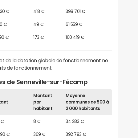
530 €
418 €
398 701 €
50 €
49 €
61 559 €
590 €
173 €
160 419 €
et de la dotation globale de fonctionnement ne
its de fonctionnement.
es de Senneville-sur-Fécamp
Montant
Moyenne
tant
par
communes de 500 à
habitant
2 000 habitants
 €
8 €
34 283 €
390 €
369 €
392 793 €