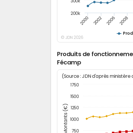
300k
200k
2000
2008
2006
2002
Prod
© JDN 2026
Produits de fonctionneme
Fécamp
(Source : JDN d'après ministère
1750
1500
Montants (€)
1250
1000
750