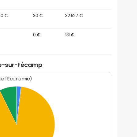
40 €
30 €
32 527 €
0 €
131 €
le-sur-Fécamp
 de l'Economie)