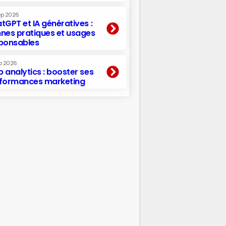
ep 2026
tGPT et IA génératives :
nes pratiques et usages
ponsables
p 2026
 analytics : booster ses
formances marketing