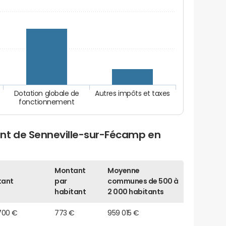
Dotation globale de
Autres impôts et taxes
fonctionnement
nt de Senneville-sur-Fécamp en
Montant
Moyenne
tant
par
communes de 500 à
habitant
2 000 habitants
700 €
773 €
959 015 €