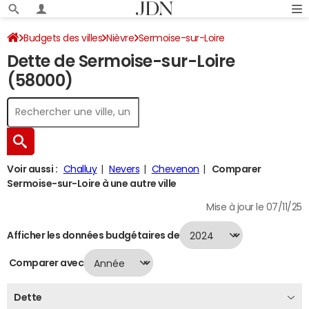
Budgets des villes
Nièvre
Sermoise-sur-Loire
Dette de Sermoise-sur-Loire
Dette au 31/12/2024
(58000)
Voir aussi :
Challuy
Nevers
Chevenon
Comparer
Sermoise-sur-Loire à une autre ville
Mise à jour le 07/11/25
Afficher les données budgétaires de
Comparer avec
Dette