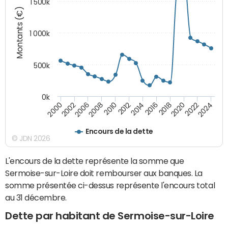
1 500k
Montants (€)
1 000k
500k
0k
2014
2008
2000
2024
2018
2012
2006
2022
2016
2010
2002
2020
Encours de la dette
© JDN 2026
L'encours de la dette représente la somme que
Sermoise-sur-Loire doit rembourser aux banques. La
somme présentée ci-dessus représente l'encours total
au 31 décembre.
Dette par habitant de Sermoise-sur-Loire