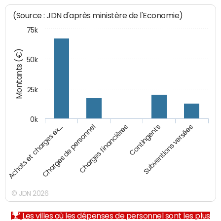
(Source : JDN d'après ministère de l'Economie)
75k
Montants (€)
50k
25k
0k
Achats et charges ex…
Charges de personnel
Charges financières
Contingents
Subventions versées
© JDN 2026
Les villes où les dépenses de personnel sont les plus