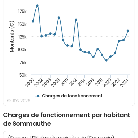
175k
Montants (€)
150k
125k
100k
75k
50k
2008
2022
2002
2018
2014
2010
2024
2006
2020
2000
2016
2012
Charges de fonctionnement
© JDN 2026
Charges de fonctionnement par habitant
de Sommauthe
(Source : JDN d'après ministère de l'Economie)