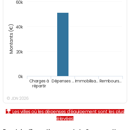
60k
Montants (€)
40k
20k
0k
Charges à
Dépenses …
Immobilisa…
Rembours…
répartir
© JDN 2026
Les villes où les dépenses d'équipement sont les plus
élevées