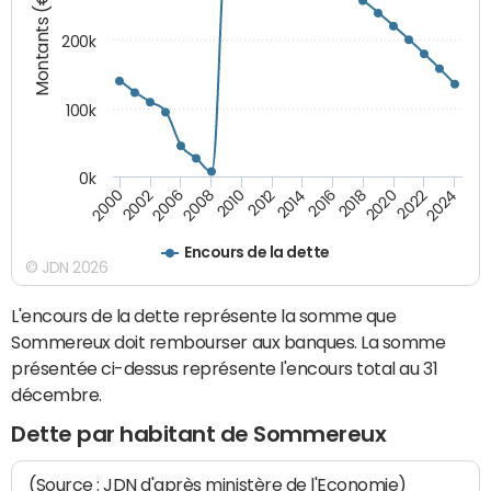
Montants (€)
200k
100k
0k
2000
2022
2016
2010
2002
2024
2018
2012
2006
2020
2014
2008
Encours de la dette
© JDN 2026
L'encours de la dette représente la somme que
Sommereux doit rembourser aux banques. La somme
présentée ci-dessus représente l'encours total au 31
décembre.
Dette par habitant de Sommereux
(Source : JDN d'après ministère de l'Economie)