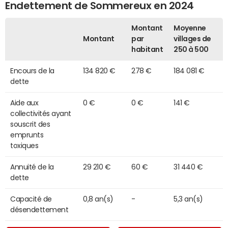
Endettement de Sommereux en 2024
Montant
Moyenne
Montant
par
villages de
habitant
250 à 500
Encours de la
134 820 €
278 €
184 081 €
dette
Aide aux
0 €
0 €
141 €
collectivités ayant
souscrit des
emprunts
toxiques
Annuité de la
29 210 €
60 €
31 440 €
dette
Capacité de
0,8 an(s)
-
5,3 an(s)
désendettement