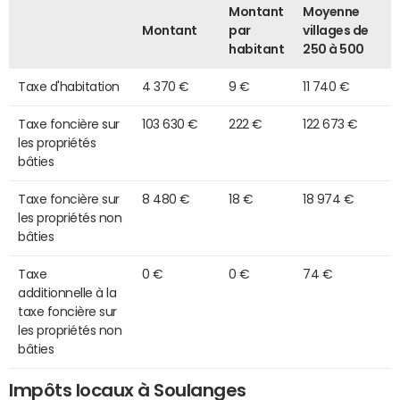
Montant
Moyenne
Montant
par
villages de
habitant
250 à 500
Taxe d'habitation
4 370 €
9 €
11 740 €
Taxe foncière sur
103 630 €
222 €
122 673 €
les propriétés
bâties
Taxe foncière sur
8 480 €
18 €
18 974 €
les propriétés non
bâties
Taxe
0 €
0 €
74 €
additionnelle à la
taxe foncière sur
les propriétés non
bâties
Impôts locaux à Soulanges