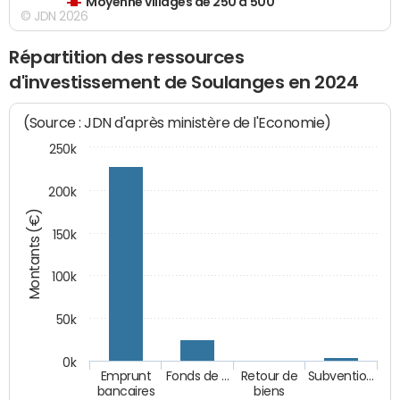
Moyenne villages de 250 à 500
© JDN 2026
Répartition des ressources
d'investissement de Soulanges en 2024
(Source : JDN d'après ministère de l'Economie)
250k
200k
Montants (€)
150k
100k
50k
0k
Emprunt
Fonds de …
Retour de
Subventio…
bancaires
biens