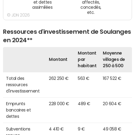
et dettes
affectés,
assimilées
concedés,
etc.
© JDN 2026
Ressources d'investissement de Soulanges
en 2024**
Montant
Moyenne
Montant
par
villages de
habitant
250 à 500
Total des
262 250 €
563 €
167 522 €
ressources
d'investissement
Emprunts
228 000 €
489 €
20 604 €
bancaires et
dettes
Subventions
4 410 €
9 €
49 058 €