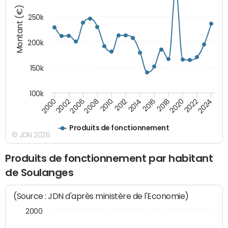
Montant (€)
250k
200k
150k
100k
2008
2022
2002
2018
2014
2010
2024
2006
2020
2000
2016
2012
Produits de fonctionnement
© JDN 2026
Produits de fonctionnement par habitant
de Soulanges
(Source : JDN d'après ministère de l'Economie)
2000