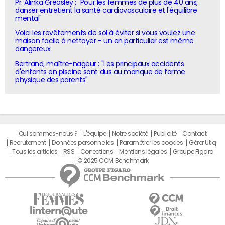
Pr. Alinka Greasley : "Pour les femmes de plus de 40 ans,
danser entretient la santé cardiovasculaire et l'équilibre
mental"
Voici les revêtements de sol à éviter si vous voulez une
maison facile à nettoyer - un en particulier est même
dangereux
Bertrand, maître-nageur : "Les principaux accidents
d'enfants en piscine sont dus au manque de forme
physique des parents"
Qui sommes-nous ?
L'équipe
Notre société
Publicité
Contact
Recrutement
Données personnelles
Paramétrer les cookies
Gérer Utiq
Tous les articles
RSS
Corrections
Mentions légales
Groupe Figaro
© 2025 CCM Benchmark