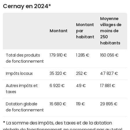
Cernay en 2024*
Moyenne
Montant
villages de
Montant
par
moins de
habitant
250
habitants
Total des produits
179 910 €
1 285 €
160 056 €
de fonctionnement
Impôts locaux
35 320 €
252 €
47 827 €
Autres impôts et
6 920 €
49 €
17 881 €
taxes
Dotation globale
16 680 €
119 €
29 895 €
de fonctionnement
*
La somme des impôts, des taxes et de la dotation
globale de fonctionnement ne correspond pas au total