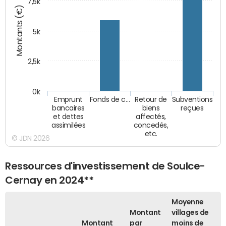
7,5k
Montants (€)
5k
2,5k
0k
Emprunt
Fonds de c…
Retour de
Subventions
bancaires
biens
reçues
et dettes
affectés,
assimilées
concedés,
etc.
© JDN 2026
Ressources d'investissement de Soulce-
Cernay en 2024**
Moyenne
Montant
villages de
Montant
par
moins de