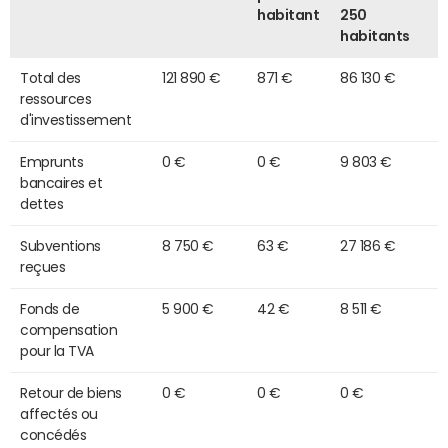
habitant
250
habitants
Total des
121 890 €
871 €
86 130 €
ressources
d'investissement
Emprunts
0 €
0 €
9 803 €
bancaires et
dettes
Subventions
8 750 €
63 €
27 186 €
reçues
Fonds de
5 900 €
42 €
8 511 €
compensation
pour la TVA
Retour de biens
0 €
0 €
0 €
affectés ou
concédés