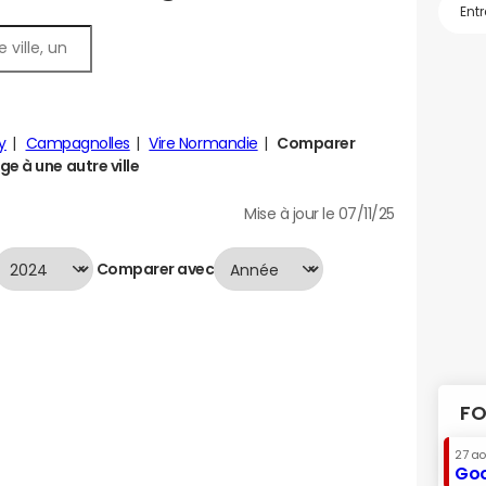
y
Campagnolles
Vire Normandie
Comparer
e à une autre ville
Mise à jour le 07/11/25
Comparer avec
FO
27 a
Goo