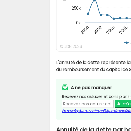
250k
0k
2008
2002
2006
2000
© JDN 2026
L'annuité de la dette représente 
du remboursement du capital de S
A ne pas manquer
Recevez nos astuces et bons plans 
Je m'
En savoir plus sur notre politique de confiden
Annuité de la dette par 