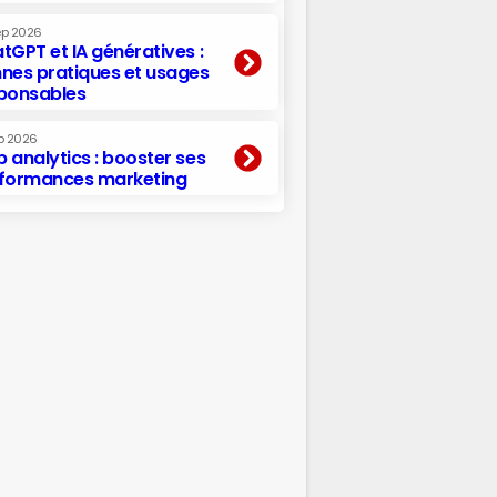
ep 2026
tGPT et IA génératives :
nes pratiques et usages
ponsables
p 2026
 analytics : booster ses
formances marketing