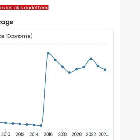
lles les plus endettées
cage
 de l'Economie)
2010
2012
2014
2016
2018
2020
2022
202…