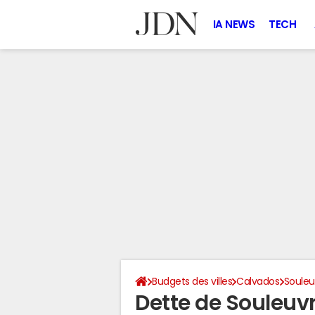
IA NEWS
TECH
Budgets des villes
Calvados
Souleu
Dette de Souleuv