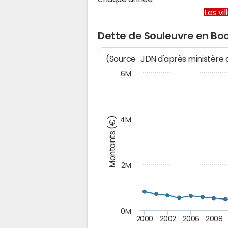
Les vi
Dette de Souleuvre en Bo
(Source : JDN d'après ministère
6M
Montants (€)
4M
2M
0M
2000
2002
2006
2008