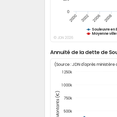
0
2000
2002
2006
2008
Souleuvre en
Moyenne ville
© JDN 2026
Annuité de la dette de S
(Source : JDN d'après ministère
1 250k
1 000k
Montants (€)
750k
500k