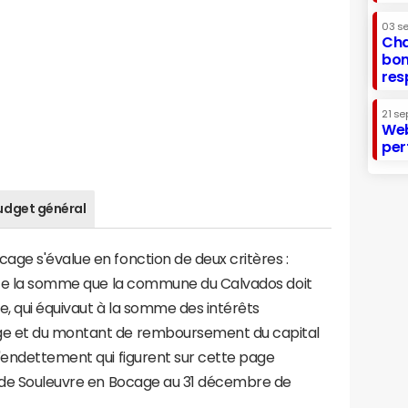
03 s
Cha
bon
res
21 se
Web
per
udget général
age s'évalue en fonction de deux critères :
ente la somme que la commune du Calvados doit
te, qui équivaut à la somme des intérêts
ge et du montant de remboursement du capital
d'endettement qui figurent sur cette page
e de Souleuvre en Bocage au 31 décembre de