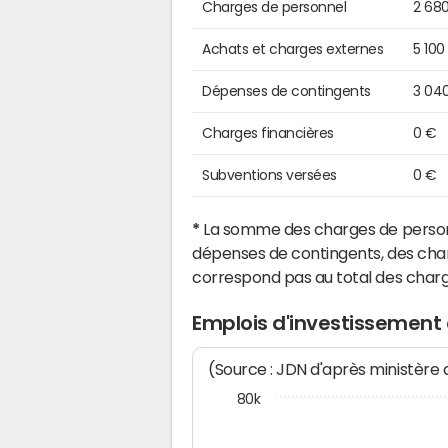
Charges de personnel
2 68
Achats et charges externes
5 100
Dépenses de contingents
3 04
Charges financières
0 €
Subventions versées
0 €
*
La somme des charges de personn
dépenses de contingents, des char
correspond pas au total des char
Emplois d'investissement
(Source : JDN d'après ministère
80k