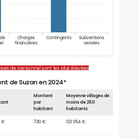
 de
Charges
Contingents
Subventions
el
financières
versées
enses de personnel sont les plus élevées
nt de Suzan en 2024*
Montant
Moyenne villages de
tant
par
moins de 250
habitant
habitants
0 €
730 €
123 054 €