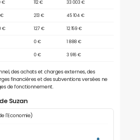
0 €
112 €
33 003 €
 €
213 €
45 104 €
0 €
127 €
12 159 €
0 €
1 888 €
0 €
3 916 €
el, des achats et charges externes, des
ges financières et des subventions versées ne
ges de fonctionnement.
 de Suzan
 de l'Economie)