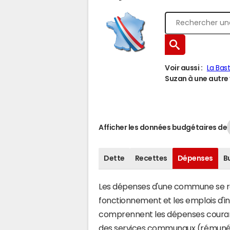
Voir aussi :
La Bas
Suzan à une autre v
Afficher les données budgétaires de
Dette
Recettes
Dépenses
B
Les dépenses d'une commune se rép
fonctionnement et les emplois d'
comprennent les dépenses couran
des services communaux (rémunéra