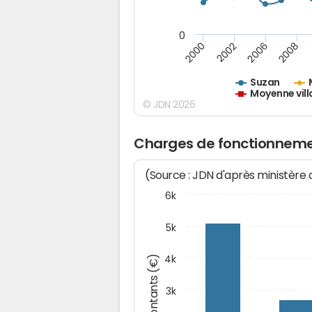
0
2000
2002
2006
2008
Suzan
Moyenne vill
© JDN 2026
Charges de fonctionneme
(Source : JDN d'après ministère
6k
5k
Montants (€)
4k
3k