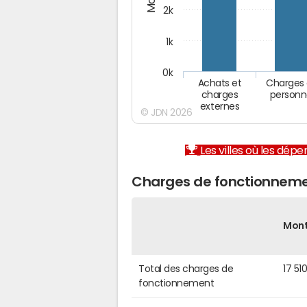
2k
1k
0k
Achats et
Charges
charges
personn
externes
© JDN 2026
Les villes où les dép
Charges de fonctionneme
Mon
Total des charges de
17 51
fonctionnement