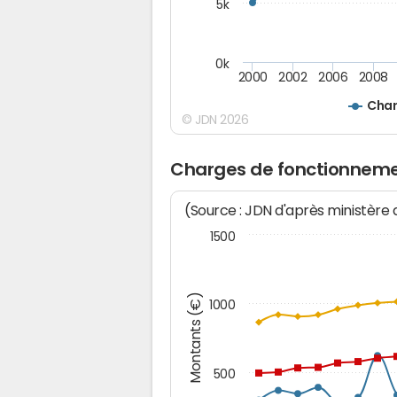
5k
0k
2000
2002
2006
2008
Char
© JDN 2026
Charges de fonctionneme
(Source : JDN d'après ministère
1500
Montants (€)
1000
500