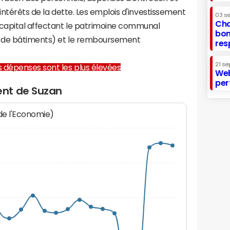
 intérêts de la dette. Les emplois d'investissement
03 s
Cha
capital affectant le patrimoine communal
bon
on de bâtiments) et le remboursement
res
21 se
les dépenses sont les plus élevées
Web
per
nt de Suzan
 de l'Economie)