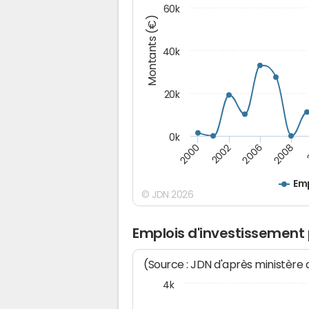
60k
Montants (€)
40k
20k
0k
2008
2006
2002
2000
Emp
© JDN 2026
Emplois d'investissement
(Source : JDN d'après ministère
4k