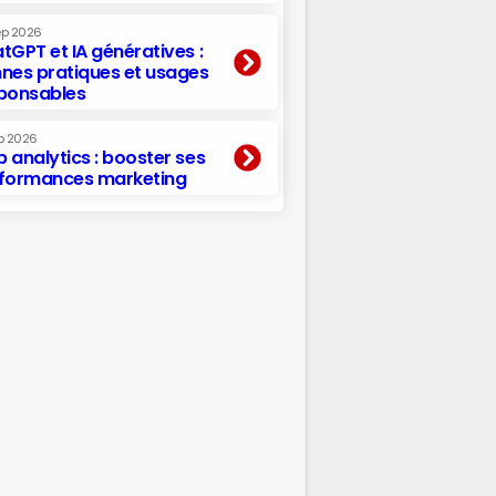
ep 2026
tGPT et IA génératives :
nes pratiques et usages
ponsables
p 2026
 analytics : booster ses
formances marketing