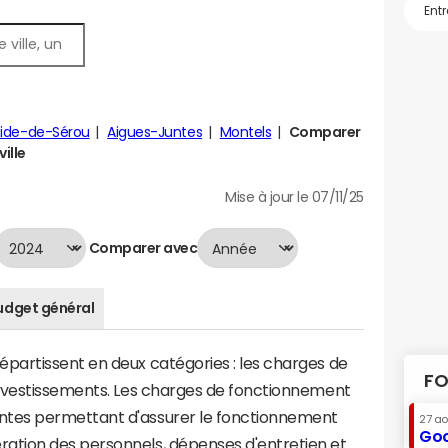
tide-de-Sérou
Aigues-Juntes
Montels
Comparer
ille
Mise à jour le 07/11/25
Comparer avec
udget général
artissent en deux catégories : les charges de
FO
investissements. Les charges de fonctionnement
tes permettant d'assurer le fonctionnement
27 a
Goo
tion des personnels, dépenses d'entretien et