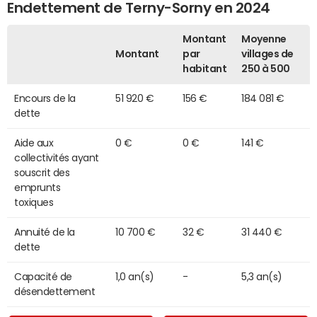
Endettement de Terny-Sorny en 2024
Montant
Moyenne
Montant
par
villages de
habitant
250 à 500
Encours de la
51 920 €
156 €
184 081 €
dette
Aide aux
0 €
0 €
141 €
collectivités ayant
souscrit des
emprunts
toxiques
Annuité de la
10 700 €
32 €
31 440 €
dette
Capacité de
1,0 an(s)
-
5,3 an(s)
désendettement