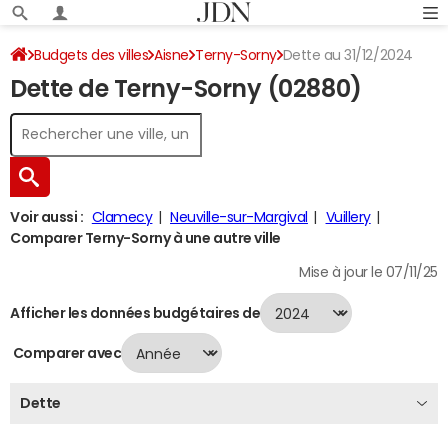
Budgets des villes
Aisne
Terny-Sorny
Dette au 31/12/2024
Dette de Terny-Sorny (02880)
Voir aussi :
Clamecy
Neuville-sur-Margival
Vuillery
Comparer Terny-Sorny à une autre ville
Mise à jour le 07/11/25
Afficher les données budgétaires de
Comparer avec
Dette