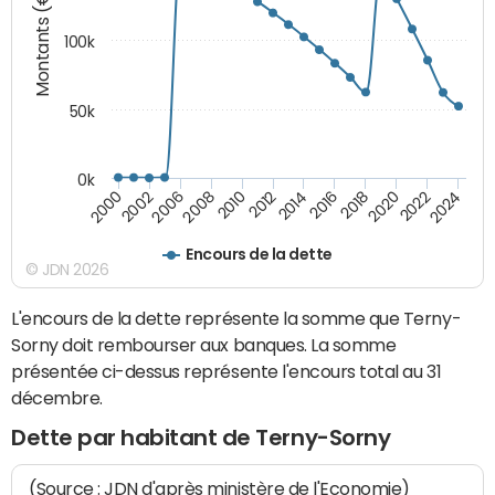
Montants (€)
100k
50k
0k
2008
2022
2002
2018
2014
2010
2024
2006
2020
2000
2016
2012
Encours de la dette
© JDN 2026
L'encours de la dette représente la somme que Terny-
Sorny doit rembourser aux banques. La somme
présentée ci-dessus représente l'encours total au 31
décembre.
Dette par habitant de Terny-Sorny
(Source : JDN d'après ministère de l'Economie)