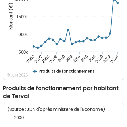
Montant (€)
1 500k
1 000k
500k
2014
2008
2000
2024
2018
2012
2006
2022
2016
2010
2002
2020
Produits de fonctionnement
© JDN 2026
Produits de fonctionnement par habitant
de Terval
(Source : JDN d'après ministère de l'Economie)
2000