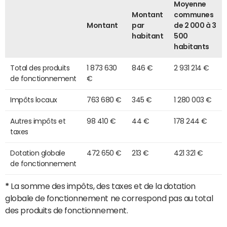
Moyenne
Montant
communes
Montant
par
de 2 000 à 3
habitant
500
habitants
Total des produits
1 873 630
846 €
2 931 214 €
de fonctionnement
€
Impôts locaux
763 680 €
345 €
1 280 003 €
Autres impôts et
98 410 €
44 €
178 244 €
taxes
Dotation globale
472 650 €
213 €
421 321 €
de fonctionnement
*
La somme des impôts, des taxes et de la dotation
globale de fonctionnement ne correspond pas au total
des produits de fonctionnement.