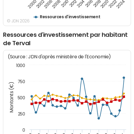
2014
2008
2000
2024
2018
2012
2006
2022
2016
2010
2002
2020
Ressources d'investissement
© JDN 2026
Ressources d'investissement par habitant
de Terval
(Source : JDN d'après ministère de l'Economie)
1000
750
Montants (€)
500
250
0