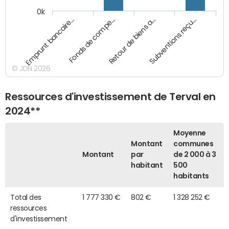
0k
Emprunt bancaire…
Fonds de compe…
Retour de biens a…
Subventions reçu…
© JDN 2026
Ressources d'investissement de Terval en
2024**
Moyenne
Montant
communes
Montant
par
de 2 000 à 3
habitant
500
habitants
Total des
1 777 330 €
802 €
1 328 252 €
ressources
d'investissement