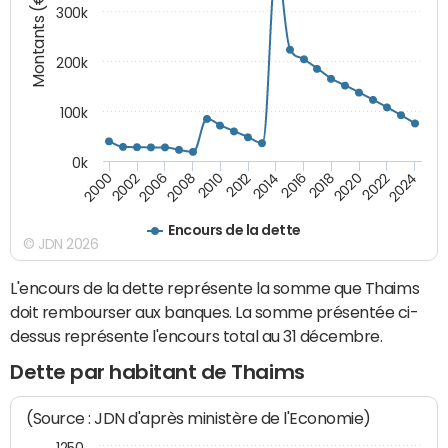
Montants (€)
300k
200k
100k
0k
2000
2022
2016
2010
2002
2024
2018
2012
2006
2020
2014
2008
Encours de la dette
© JDN 2026
L'encours de la dette représente la somme que Thaims
doit rembourser aux banques. La somme présentée ci-
dessus représente l'encours total au 31 décembre.
Dette par habitant de Thaims
(Source : JDN d'après ministère de l'Economie)
1250