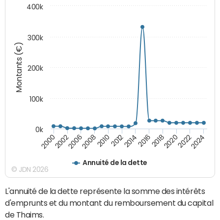
400k
300k
Montants (€)
200k
100k
0k
2000
2022
2016
2010
2002
2024
2018
2012
2006
2020
2014
2008
Annuité de la dette
© JDN 2026
L'annuité de la dette représente la somme des intérêts
d'emprunts et du montant du remboursement du capital
de Thaims.