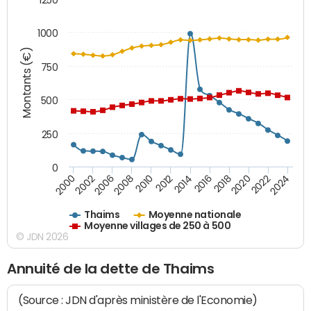
1000
Montants (€)
750
500
250
0
2018
2002
2022
2008
2012
2016
2000
2020
2006
2024
2010
2014
Thaims
Moyenne nationale
Moyenne villages de 250 à 500
© JDN 2026
Annuité de la dette de Thaims
(Source : JDN d'après ministère de l'Economie)