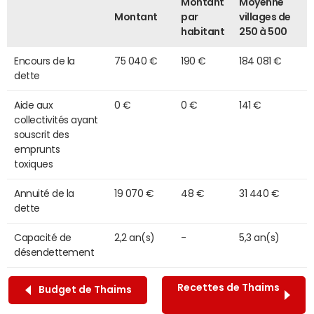
Montant
Moyenne
Montant
par
villages de
habitant
250 à 500
Encours de la
75 040 €
190 €
184 081 €
dette
Aide aux
0 €
0 €
141 €
collectivités ayant
souscrit des
emprunts
toxiques
Annuité de la
19 070 €
48 €
31 440 €
dette
Capacité de
2,2 an(s)
-
5,3 an(s)
désendettement
Recettes de Thaims
Budget de Thaims