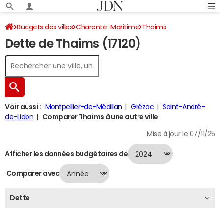
Budgets des villes
Charente-Maritime
Thaims
Dette de Thaims (17120)
Dette au 31/12/2024
Voir aussi :
Montpellier-de-Médillan
Grézac
Saint-André-
de-Lidon
Comparer Thaims à une autre ville
Mise à jour le 07/11/25
Afficher les données budgétaires de
Comparer avec
Dette