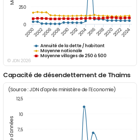
250
0
2018
2002
2022
2008
2012
2016
2000
2020
2006
2024
2010
2014
Annuité de la dette / habitant
Moyenne nationale
Moyenne villages de 250 à 500
© JDN 2026
Capacité de désendettement de Thaims
(Source : JDN d'après ministère de l'Economie)
12,5
10
Nombre d'années
7,5