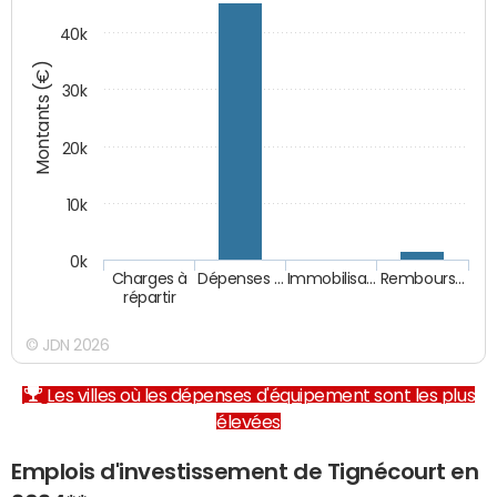
40k
Montants (€)
30k
20k
10k
0k
Charges à
Dépenses …
Immobilisa…
Rembours…
répartir
© JDN 2026
Les villes où les dépenses d'équipement sont les plus
élevées
Emplois d'investissement de Tignécourt en