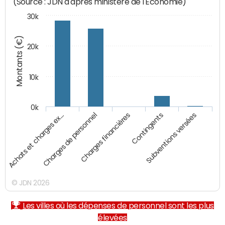
(Source : JDN d'après ministère de l'Economie)
30k
Montants (€)
20k
10k
0k
Achats et charges ex…
Charges de personnel
Charges financières
Contingents
Subventions versées
© JDN 2026
Les villes où les dépenses de personnel sont les plus
élevées