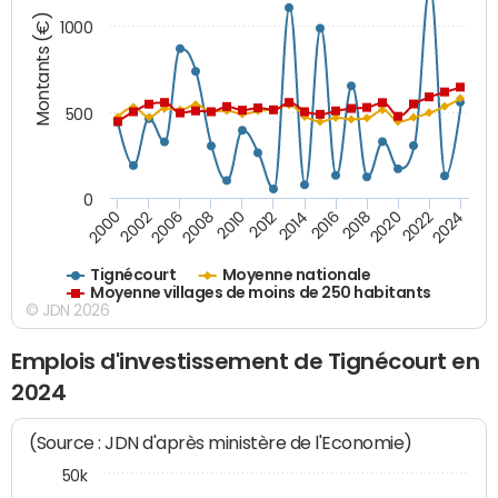
Montants (€)
1000
500
0
2018
2002
2022
2008
2012
2016
2000
2020
2006
2024
2010
2014
Tignécourt
Moyenne nationale
Moyenne villages de moins de 250 habitants
© JDN 2026
Emplois d'investissement de Tignécourt en
2024
(Source : JDN d'après ministère de l'Economie)
50k