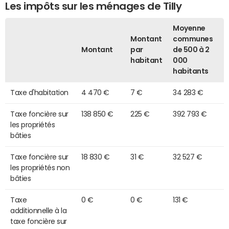
Les impôts sur les ménages de Tilly
Moyenne
Montant
communes
Montant
par
de 500 à 2
habitant
000
habitants
Taxe d'habitation
4 470 €
7 €
34 283 €
Taxe foncière sur
138 850 €
225 €
392 793 €
les propriétés
bâties
Taxe foncière sur
18 830 €
31 €
32 527 €
les propriétés non
bâties
Taxe
0 €
0 €
131 €
additionnelle à la
taxe foncière sur