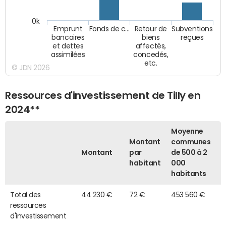
0k
Emprunt
Fonds de c…
Retour de
Subventions
bancaires
biens
reçues
et dettes
affectés,
assimilées
concedés,
etc.
© JDN 2026
Ressources d'investissement de Tilly en
2024**
Moyenne
Montant
communes
Montant
par
de 500 à 2
habitant
000
habitants
Total des
44 230 €
72 €
453 560 €
ressources
d'investissement