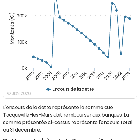
Montants (€)
200k
100k
0k
2008
2022
2002
2018
2014
2010
2024
2006
2020
2000
2016
2012
Encours de la dette
© JDN 2026
L'encours de la dette représente la somme que
Tocqueville-les-Murs doit rembourser aux banques. La
somme présentée ci-dessus représente l'encours total
au 31 décembre.