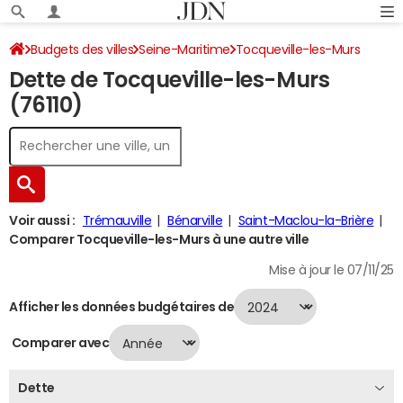
Budgets des villes
Seine-Maritime
Tocqueville-les-Murs
Dette de Tocqueville-les-Murs
Dette au 31/12/2024
(76110)
Voir aussi :
Trémauville
Bénarville
Saint-Maclou-la-Brière
Comparer Tocqueville-les-Murs à une autre ville
Mise à jour le 07/11/25
Afficher les données budgétaires de
Comparer avec
Dette