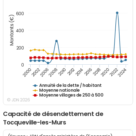
600
Montants (€)
400
200
0
2020
2010
2016
2006
2022
2012
2000
2018
2008
2024
2014
2002
Annuité de la dette / habitant
Moyenne nationale
Moyenne villages de 250 à 500
© JDN 2026
Capacité de désendettement de
Tocqueville-les-Murs