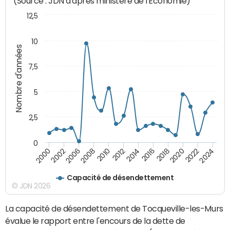
(Source : JDN d'après ministère de l'Economie)
12,5
10
Nombre d'années
7,5
5
2,5
0
2016
2008
2018
2010
2020
2000
2012
2022
2002
2014
2024
2006
Capacité de désendettement
© JDN 2026
La capacité de désendettement de Tocqueville-les-Murs
évalue le rapport entre l'encours de la dette de