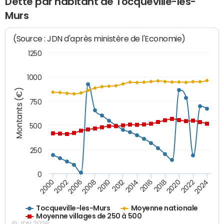
Dette par habitant de Tocqueville-les-
Murs
(Source : JDN d'après ministère de l'Economie)
1250
1000
Montants (€)
750
500
250
0
2018
2002
2022
2008
2012
2016
2000
2020
2006
2024
2010
2014
Tocqueville-les-Murs
Moyenne nationale
Moyenne villages de 250 à 500
© JDN 2026