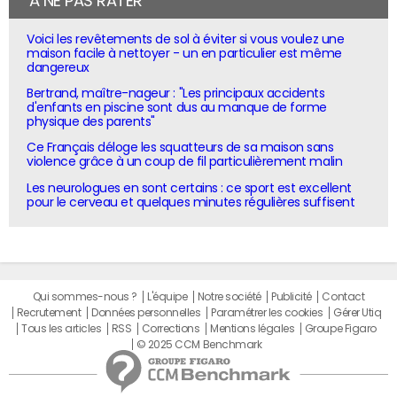
À NE PAS RATER
Voici les revêtements de sol à éviter si vous voulez une
maison facile à nettoyer - un en particulier est même
dangereux
Bertrand, maître-nageur : "Les principaux accidents
d'enfants en piscine sont dus au manque de forme
physique des parents"
Ce Français déloge les squatteurs de sa maison sans
violence grâce à un coup de fil particulièrement malin
Les neurologues en sont certains : ce sport est excellent
pour le cerveau et quelques minutes régulières suffisent
Qui sommes-nous ?
L'équipe
Notre société
Publicité
Contact
Recrutement
Données personnelles
Paramétrer les cookies
Gérer Utiq
Tous les articles
RSS
Corrections
Mentions légales
Groupe Figaro
© 2025 CCM Benchmark