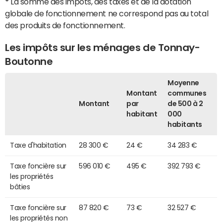
*
La somme des impôts, des taxes et de la dotation
globale de fonctionnement ne correspond pas au total
des produits de fonctionnement.
Les impôts sur les ménages de Tonnay-
Boutonne
Moyenne
Montant
communes
Montant
par
de 500 à 2
habitant
000
habitants
Taxe d'habitation
28 300 €
24 €
34 283 €
Taxe foncière sur
596 010 €
495 €
392 793 €
les propriétés
bâties
Taxe foncière sur
87 820 €
73 €
32 527 €
les propriétés non