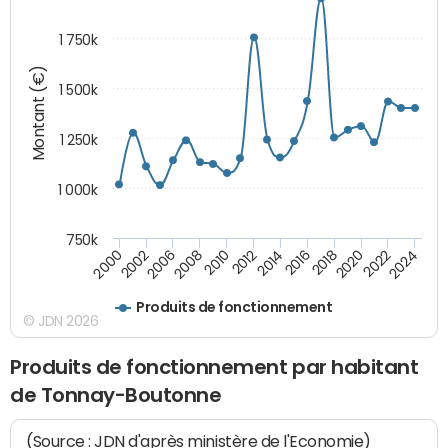
1 750k
Montant (€)
1 500k
1 250k
1 000k
750k
2014
2008
2000
2024
2018
2012
2006
2022
2016
2010
2002
2020
Produits de fonctionnement
© JDN 2026
Produits de fonctionnement par habitant
de Tonnay-Boutonne
(Source : JDN d'après ministère de l'Economie)