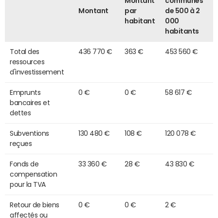
Montant
communes
Montant
par
de 500 à 2
habitant
000
habitants
Total des
436 770 €
363 €
453 560 €
ressources
d'investissement
Emprunts
0 €
0 €
58 617 €
bancaires et
dettes
Subventions
130 480 €
108 €
120 078 €
reçues
Fonds de
33 360 €
28 €
43 830 €
compensation
pour la TVA
Retour de biens
0 €
0 €
2 €
affectés ou