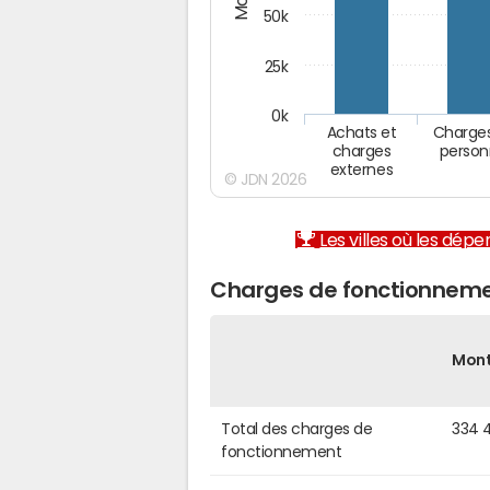
50k
25k
0k
Achats et
Charge
charges
person
externes
© JDN 2026
Les villes où les dép
Charges de fonctionneme
Mon
Total des charges de
334 
fonctionnement