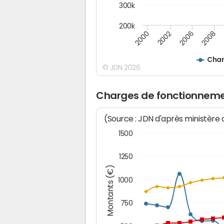
300k
200k
2000
2008
2006
2002
Char
© JDN 2026
Charges de fonctionneme
(Source : JDN d'après ministère
1500
1250
Montants (€)
1000
750