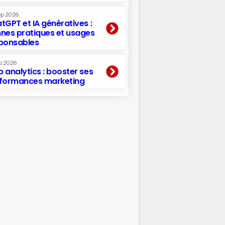
ep 2026
tGPT et IA génératives :
nes pratiques et usages
ponsables
p 2026
 analytics : booster ses
formances marketing