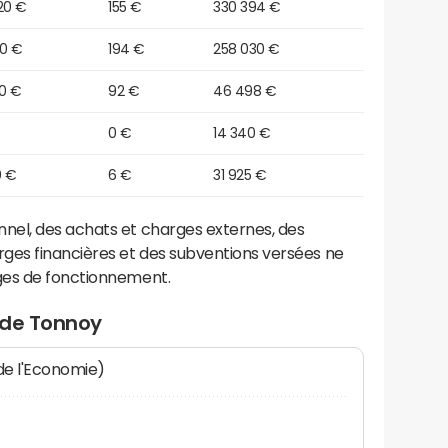
20 €
155 €
330 394 €
10 €
194 €
258 030 €
80 €
92 €
46 498 €
0 €
14 340 €
0 €
6 €
31 925 €
el, des achats et charges externes, des
ges financières et des subventions versées ne
ges de fonctionnement.
 de Tonnoy
 de l'Economie)