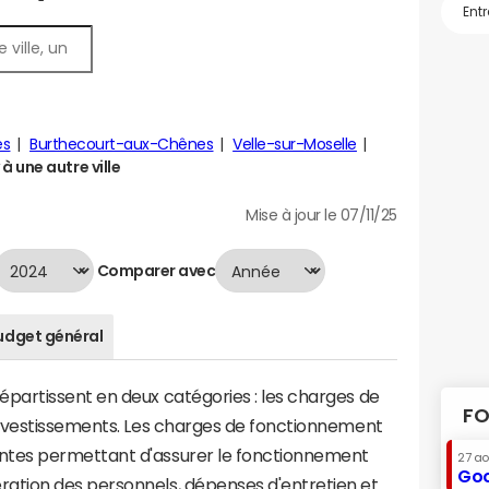
es
Burthecourt-aux-Chênes
Velle-sur-Moselle
 une autre ville
Mise à jour le 07/11/25
Comparer avec
udget général
artissent en deux catégories : les charges de
FO
investissements. Les charges de fonctionnement
tes permettant d'assurer le fonctionnement
27 a
Goo
tion des personnels, dépenses d'entretien et