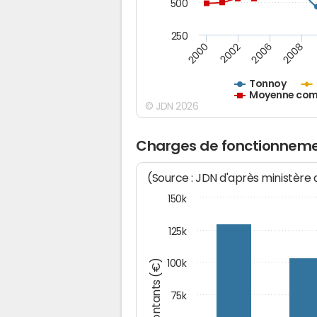
500
250
2000
2002
2006
2008
Tonnoy
Moyenne comm
© JDN 2026
Charges de fonctionneme
(Source : JDN d'après ministère
150k
125k
Montants (€)
100k
75k