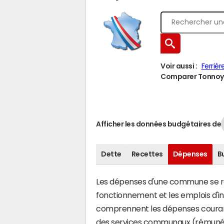
Voir aussi :
Ferrièr
Comparer Tonnoy à
Afficher les données budgétaires de
Dette
Recettes
Dépenses
B
Les dépenses d'une commune se rép
fonctionnement et les emplois d'
comprennent les dépenses couran
des services communaux (rémunéra