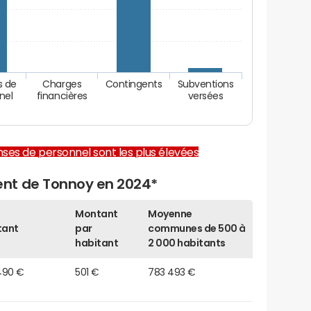
s de
Charges
Contingents
Subventions
nel
financières
versées
enses de personnel sont les plus élevées
nt de Tonnoy en 2024*
Montant
Moyenne
tant
par
communes de 500 à
habitant
2 000 habitants
490 €
501 €
783 493 €