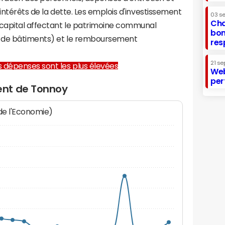
 intérêts de la dette. Les emplois d'investissement
03 s
Cha
capital affectant le patrimoine communal
bon
on de bâtiments) et le remboursement
res
21 se
les dépenses sont les plus élevées
Web
per
ent de Tonnoy
 de l'Economie)