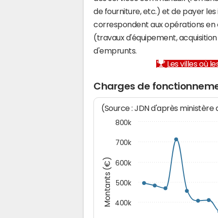
de fourniture, etc.) et de payer les
correspondent aux opérations en 
(travaux d'équipement, acquisiti
d'emprunts.
Les villes où 
Charges de fonctionnem
(Source : JDN d'après ministère
800k
700k
Montants (€)
600k
500k
400k