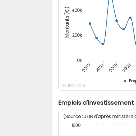
Montants (€)
400k
200k
0k
2000
2008
2006
2002
Emp
© JDN 2026
Emplois d'investissement
(Source : JDN d'après ministère
1000