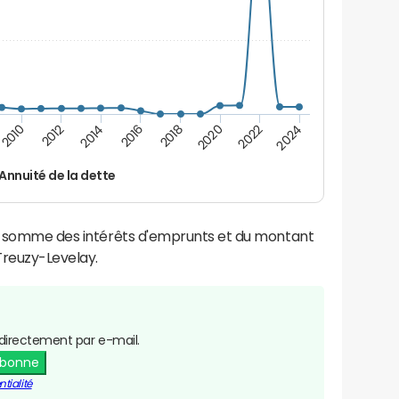
2024
2022
2020
2018
2016
2014
2012
2010
Annuité de la dette
la somme des intérêts d'emprunts et du montant
reuzy-Levelay.
directement par e-mail.
abonne
tialité