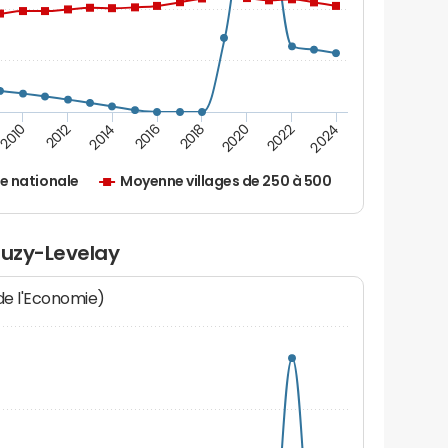
2010
2012
2014
2016
2018
2020
2022
2024
e nationale
Moyenne villages de 250 à 500
euzy-Levelay
 de l'Economie)