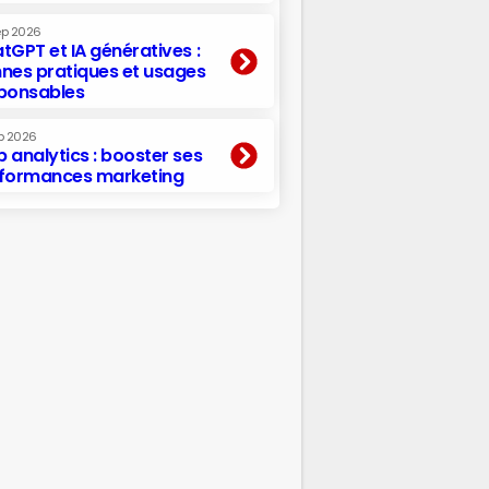
ep 2026
tGPT et IA génératives :
nes pratiques et usages
ponsables
p 2026
 analytics : booster ses
formances marketing