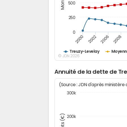
500
250
0
2000
2002
2006
2008
Treuzy-Levelay
Moyenn
© JDN 2026
Annuité de la dette de Tr
(Source : JDN d'après ministère
300k
200k