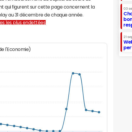
t qui figurent sur cette page concernent la
03 s
Cha
velay au 31 décembre de chaque année.
bon
lles les plus endettées
res
21 se
Web
per
 de l'Economie)