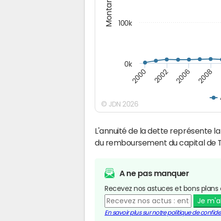
Montants (€)
100k
0k
2008
2006
2002
2000
© JDN 2026
L'annuité de la dette représente 
du remboursement du capital de T
A ne pas manquer
Recevez nos astuces et bons plans 
Je m'
En savoir plus sur notre politique de confiden