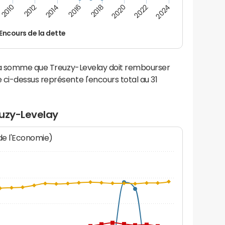
2014
2024
2012
2022
2010
2020
2018
2016
Encours de la dette
 la somme que Treuzy-Levelay doit rembourser
i-dessus représente l'encours total au 31
euzy-Levelay
 de l'Economie)