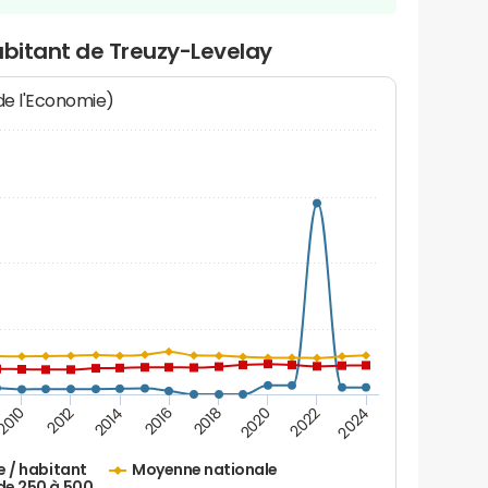
abitant de Treuzy-Levelay
 de l'Economie)
2016
2014
2012
2010
2024
2022
2020
2018
e / habitant
Moyenne nationale