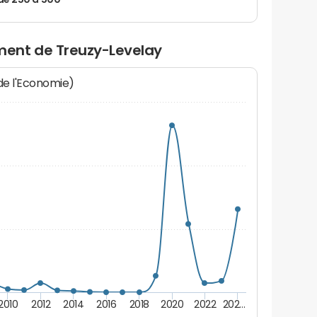
de 250 à 500
ent de Treuzy-Levelay
 de l'Economie)
2010
2012
2014
2016
2018
2020
2022
202…