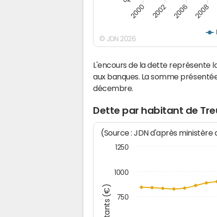
2000
2008
2006
2002
© JDN 2026
L'encours de la dette représente
aux banques. La somme présentée c
décembre.
Dette par habitant de Tr
(Source : JDN d'après ministère
1250
1000
Montants (€)
750