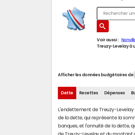
Voir aussi :
Nonvill
Treuzy-Levelay à u
Afficher les données budgétaires de
Dette
Recettes
Dépenses
B
L'endettement de Treuzy-Levelay s'
de la dette, qui représente la s
banques, et l'annuité de la dette,
de Treuzy-Levelay et du montant 