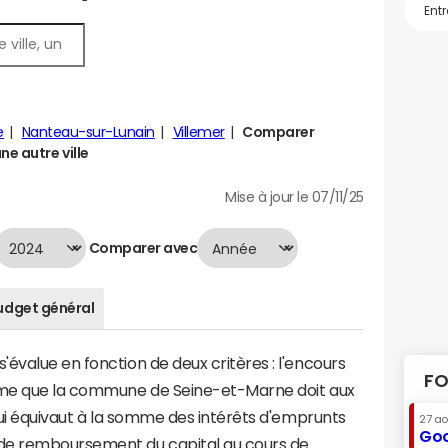
e
Nanteau-sur-Lunain
Villemer
Comparer
ne autre ville
Mise à jour le 07/11/25
Comparer avec
udget général
évalue en fonction de deux critères : l'encours
FO
omme que la commune de Seine-et-Marne doit aux
 qui équivaut à la somme des intérêts d'emprunts
27 a
Goo
de remboursement du capital au cours de