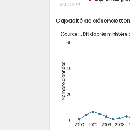
Moyenne villages 
© JDN 2026
Capacité de désendettem
(Source : JDN d'après ministère
60
Nombre d'années
40
20
0
2000
2002
2006
2008