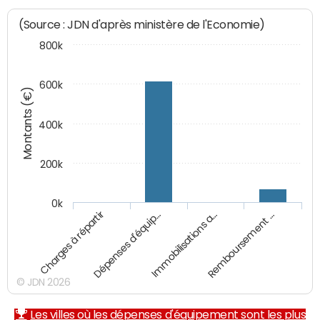
(Source : JDN d'après ministère de l'Economie)
800k
600k
Montants (€)
400k
200k
0k
Charges à répartir
Dépenses d'équip…
Immobilisations a…
Remboursement …
© JDN 2026
Les villes où les dépenses d'équipement sont les plus