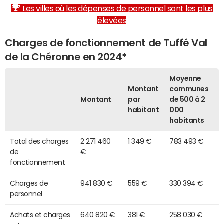
Les villes où les dépenses de personnel sont les plus
élevées
Charges de fonctionnement de Tuffé Val
de la Chéronne en 2024*
Moyenne
Montant
communes
Montant
par
de 500 à 2
habitant
000
habitants
Total des charges
2 271 460
1 349 €
783 493 €
de
€
fonctionnement
Charges de
941 830 €
559 €
330 394 €
personnel
Achats et charges
640 820 €
381 €
258 030 €