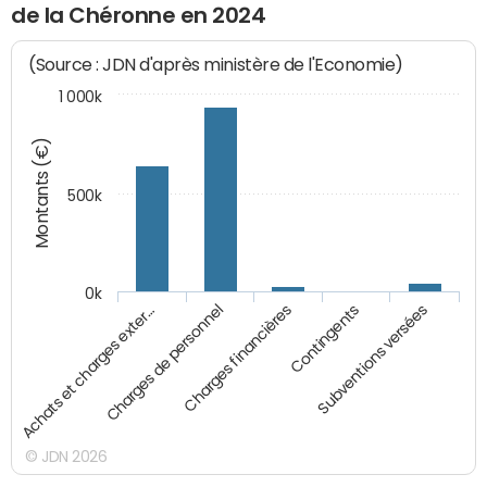
de la Chéronne en 2024
(Source : JDN d'après ministère de l'Economie)
1 000k
Montants (€)
500k
0k
Charges financières
Achats et charges exter…
Contingents
Charges de personnel
Subventions versées
© JDN 2026