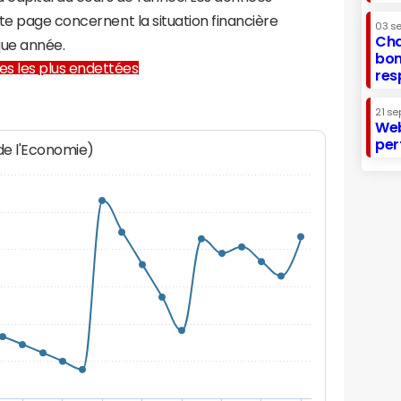
te page concernent la situation financière
03 s
Cha
que année.
bon
lles les plus endettées
res
21 se
Web
per
 de l'Economie)