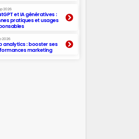
ep 2026
tGPT et IA génératives :
nes pratiques et usages
ponsables
p 2026
 analytics : booster ses
formances marketing