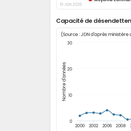
Moyenne communes
© JDN 2026
Capacité de désendettem
(Source : JDN d'après ministère
30
Nombre d'années
20
10
0
2000
2002
2006
2008