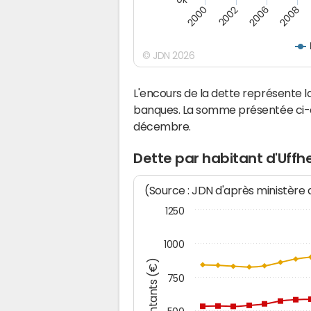
2000
2008
2006
2002
© JDN 2026
L'encours de la dette représente
banques. La somme présentée ci-de
décembre.
Dette par habitant d'Uffh
(Source : JDN d'après ministère
1250
1000
Montants (€)
750