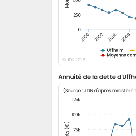
500
250
0
2000
2002
2006
2008
Uffheim
Moyenne comm
© JDN 2026
Annuité de la dette d'Uff
(Source : JDN d'après ministère
125k
100k
75k