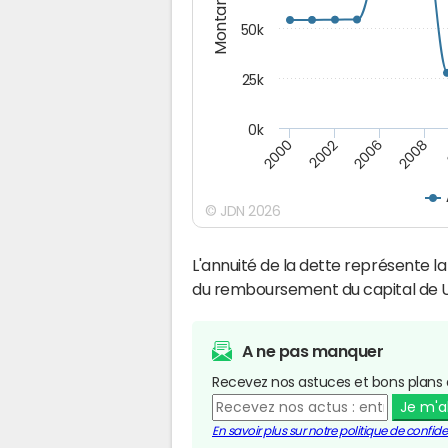
Montants (€)
50k
25k
0k
2008
2000
2002
2006
© JDN 2026
L'annuité de la dette représente 
du remboursement du capital de U
A ne pas manquer
Recevez nos astuces et bons plans 
Je m'
En savoir plus sur notre politique de confiden