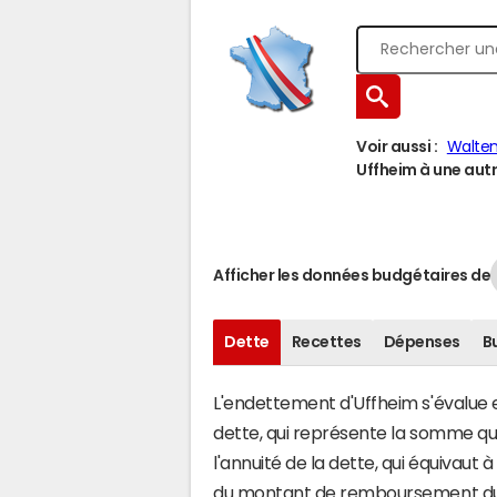
Voir aussi :
Walte
Uffheim à une autre
Afficher les données budgétaires de
Dette
Recettes
Dépenses
B
L'endettement d'Uffheim s'évalue en
dette, qui représente la somme q
l'annuité de la dette, qui équivaut
du montant de remboursement du c