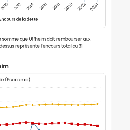
2014
2024
2012
2022
2010
2020
2018
2016
Encours de la dette
 la somme que Uffheim doit rembourser aux
ssus représente l'encours total au 31
eim
 de l'Economie)