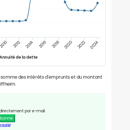
2016
2018
2010
2020
2012
2022
2014
2024
Annuité de la dette
la somme des intérêts d'emprunts et du montant
ffheim.
directement par e-mail.
abonne
tialité