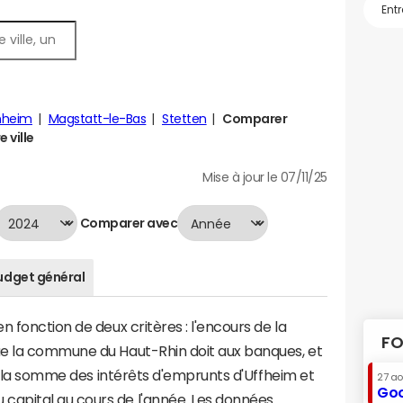
nheim
Magstatt-le-Bas
Stetten
Comparer
 ville
Mise à jour le 07/11/25
Comparer avec
udget général
 fonction de deux critères : l'encours de la
FO
ue la commune du Haut-Rhin doit aux banques, et
 à la somme des intérêts d'emprunts d'Uffheim et
27 a
Goo
apital au cours de l'année. Les données