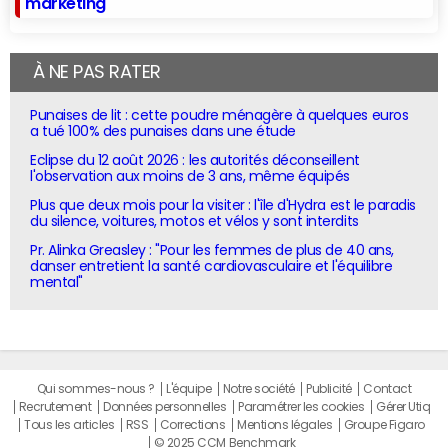
marketing
À NE PAS RATER
Punaises de lit : cette poudre ménagère à quelques euros
a tué 100% des punaises dans une étude
Eclipse du 12 août 2026 : les autorités déconseillent
l'observation aux moins de 3 ans, même équipés
Plus que deux mois pour la visiter : l'île d'Hydra est le paradis
du silence, voitures, motos et vélos y sont interdits
Pr. Alinka Greasley : "Pour les femmes de plus de 40 ans,
danser entretient la santé cardiovasculaire et l'équilibre
mental"
Qui sommes-nous ?
L'équipe
Notre société
Publicité
Contact
Recrutement
Données personnelles
Paramétrer les cookies
Gérer Utiq
Tous les articles
RSS
Corrections
Mentions légales
Groupe Figaro
© 2025 CCM Benchmark