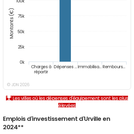
100k
Montants (€)
75k
50k
25k
0k
Charges à
Dépenses …
Immobilisa…
Rembours…
répartir
© JDN 2026
Les villes où les dépenses d'équipement sont les plus
élevées
Emplois d'investissement d'Urville en
2024**