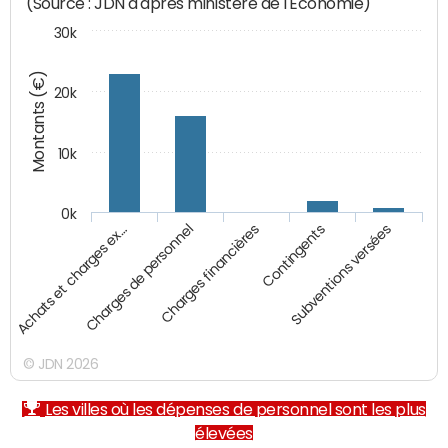
(Source : JDN d'après ministère de l'Economie)
30k
Montants (€)
20k
10k
0k
Achats et charges ex…
Charges de personnel
Charges financières
Contingents
Subventions versées
© JDN 2026
Les villes où les dépenses de personnel sont les plus
élevées