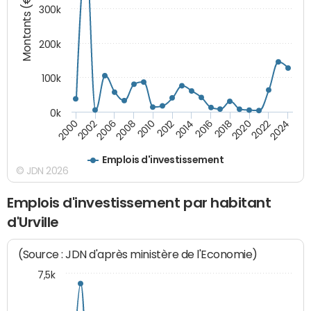
Montants (€)
300k
200k
100k
0k
2000
2022
2016
2010
2002
2024
2018
2012
2006
2020
2014
2008
Emplois d'investissement
© JDN 2026
Emplois d'investissement par habitant
d'Urville
(Source : JDN d'après ministère de l'Economie)
7,5k