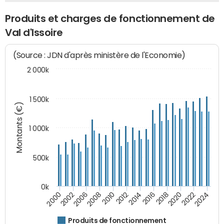
Produits et charges de fonctionnement de
Val d'Issoire
(Source : JDN d'après ministère de l'Economie)
2 000k
1 500k
Montants (€)
1 000k
500k
0k
2014
2008
2000
2024
2018
2012
2006
2022
2016
2010
2002
2020
Produits de fonctionnement