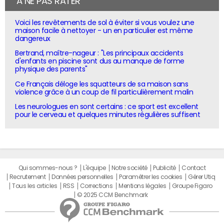
À NE PAS RATER
Voici les revêtements de sol à éviter si vous voulez une
maison facile à nettoyer - un en particulier est même
dangereux
Bertrand, maître-nageur : "Les principaux accidents
d'enfants en piscine sont dus au manque de forme
physique des parents"
Ce Français déloge les squatteurs de sa maison sans
violence grâce à un coup de fil particulièrement malin
Les neurologues en sont certains : ce sport est excellent
pour le cerveau et quelques minutes régulières suffisent
Qui sommes-nous ?
L'équipe
Notre société
Publicité
Contact
Recrutement
Données personnelles
Paramétrer les cookies
Gérer Utiq
Tous les articles
RSS
Corrections
Mentions légales
Groupe Figaro
© 2025 CCM Benchmark