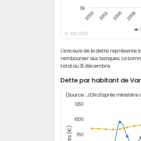
0k
2000
2008
2006
2002
© JDN 2026
L'encours de la dette représente
rembourser aux banques. La somm
total au 31 décembre.
Dette par habitant de V
(Source : JDN d'après ministère
1250
1000
750