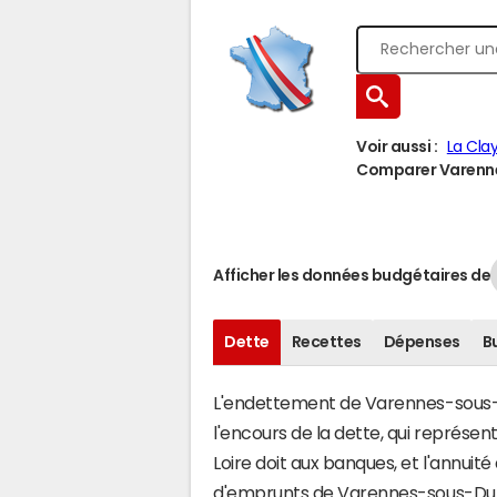
Voir aussi :
La Cla
Comparer Varennes
Afficher les données budgétaires de
Dette
Recettes
Dépenses
B
L'endettement de Varennes-sous-Du
l'encours de la dette, qui représ
Loire doit aux banques, et l'annuité
d'emprunts de Varennes-sous-Du