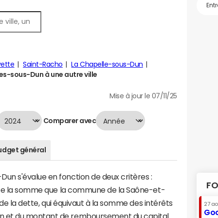
yette
Saint-Racho
La Chapelle-sous-Dun
-sous-Dun à une autre ville
Mise à jour le 07/11/25
Comparer avec
udget général
n s'évalue en fonction de deux critères :
FO
ente la somme que la commune de la Saône-et-
 de la dette, qui équivaut à la somme des intérêts
27 a
Goo
n et du montant de remboursement du capital