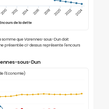
2014
2024
2012
2022
2010
2020
2018
2016
Encours de la dette
 la somme que Varennes-sous-Dun doit
e présentée ci-dessus représente l'encours
arennes-sous-Dun
 de l'Economie)