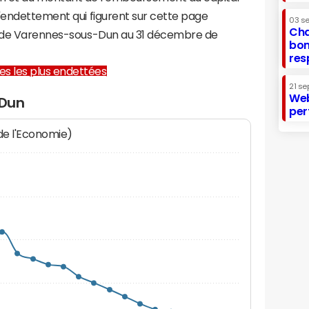
d'endettement qui figurent sur cette page
03 s
Cha
re de Varennes-sous-Dun au 31 décembre de
bon
res
lles les plus endettées
21 se
Web
-Dun
per
 de l'Economie)