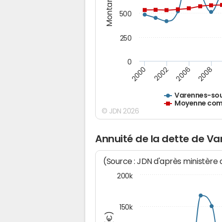
Montants (€)
500
250
0
2000
2002
2006
2008
Varennes-so
Moyenne comm
© JDN 2026
Annuité de la dette de V
(Source : JDN d'après ministère
200k
150k