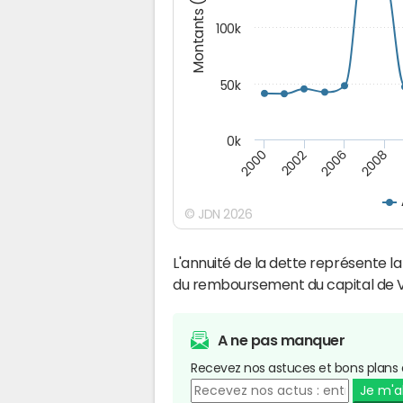
Montants (€)
100k
50k
0k
2008
2006
2002
2000
© JDN 2026
L'annuité de la dette représente 
du remboursement du capital de 
A ne pas manquer
Recevez nos astuces et bons plans 
Je m'