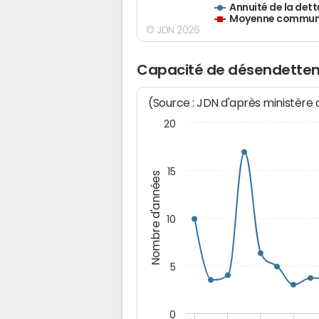
Annuité de la dett
Moyenne communes
© JDN 2026
Capacité de désendette
(Source : JDN d'après ministère
20
15
Nombre d'années
10
5
0