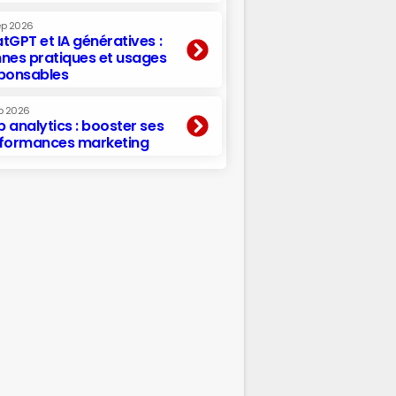
ep 2026
tGPT et IA génératives :
nes pratiques et usages
ponsables
p 2026
 analytics : booster ses
formances marketing