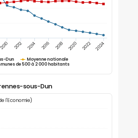
2010
2012
2014
2016
2018
2020
2022
2024
us-Dun
Moyenne nationale
unes de 500 à 2 000 habitants
arennes-sous-Dun
 de l'Economie)