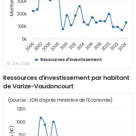
Montants (€)
300k
200k
100k
0k
2000
2022
2016
2010
2002
2024
2018
2012
2006
2020
2014
2008
Ressources d'investissement
© JDN 2026
Ressources d'investissement par habitant
de Varize-Vaudoncourt
(Source : JDN d'après ministère de l'Economie)
1250
1000
750