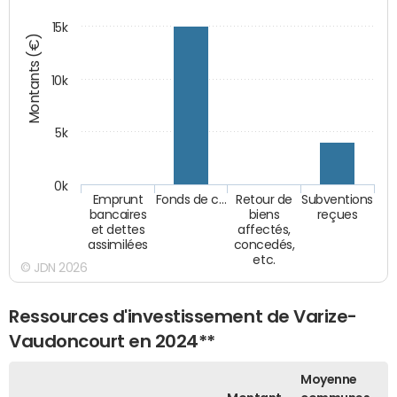
15k
Montants (€)
10k
5k
0k
Emprunt
Fonds de c…
Retour de
Subventions
bancaires
biens
reçues
et dettes
affectés,
assimilées
concedés,
etc.
© JDN 2026
Ressources d'investissement de Varize-
Vaudoncourt en 2024**
Moyenne