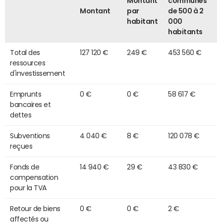
Montant
communes
Montant
par
de 500 à 2
habitant
000
habitants
Total des
127 120 €
249 €
453 560 €
ressources
d'investissement
Emprunts
0 €
0 €
58 617 €
bancaires et
dettes
Subventions
4 040 €
8 €
120 078 €
reçues
Fonds de
14 940 €
29 €
43 830 €
compensation
pour la TVA
Retour de biens
0 €
0 €
2 €
affectés ou