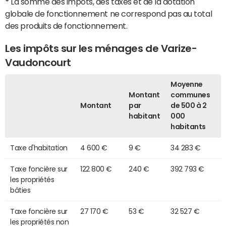
*
La somme des impôts, des taxes et de la dotation
globale de fonctionnement ne correspond pas au total
des produits de fonctionnement.
Les impôts sur les ménages de Varize-
Vaudoncourt
Moyenne
Montant
communes
Montant
par
de 500 à 2
habitant
000
habitants
Taxe d'habitation
4 600 €
9 €
34 283 €
Taxe foncière sur
122 800 €
240 €
392 793 €
les propriétés
bâties
Taxe foncière sur
27 170 €
53 €
32 527 €
les propriétés non