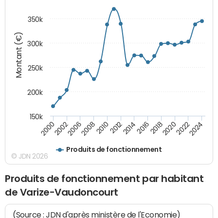
350k
Montant (€)
300k
250k
200k
150k
2000
2022
2016
2010
2002
2024
2018
2012
2006
2020
2014
2008
Produits de fonctionnement
© JDN 2026
Produits de fonctionnement par habitant
de Varize-Vaudoncourt
(Source : JDN d'après ministère de l'Economie)