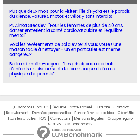
Plus que deux mois pour la visiter : l'île d'Hydra est le paradis
du silence, voitures, motos et vélos y sont interdits
Pr. Alinka Greasley : "Pour les femmes de plus de 40 ans,
danser entretient la santé cardiovasculaire et l'équilibre
mental"
Voici les revêtements de sol à éviter si vous voulez une
maison facile à nettoyer - un en particulier est même
dangereux
Bertrand, maître-nageur : "Les principaux accidents
d'enfants en piscine sont dus au manque de forme
physique des parents"
Qui sommes-nous ?
L'équipe
Notre société
Publicité
Contact
Recrutement
Données personnelles
Paramétrer les cookies
Gérer Utiq
Tous les articles
RSS
Corrections
Mentions légales
Groupe Figaro
© 2025 CCM Benchmark