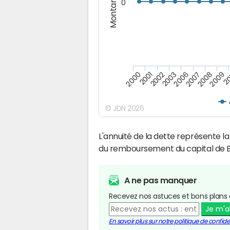
Montants (€)
0
2009
2007
2003
2001
20
2008
2006
2002
2000
© JDN 2026
L'annuité de la dette représente 
du remboursement du capital de 
A ne pas manquer
Recevez nos astuces et bons plans 
Je m'
En savoir plus sur notre politique de confiden