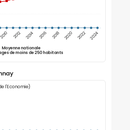
2010
2012
2014
2016
2018
2020
2022
2024
Moyenne nationale
ages de moins de 250 habitants
annay
 de l'Economie)