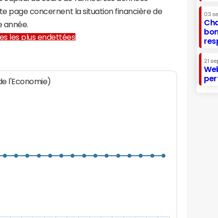
te page concernent la situation financière de
03 s
Cha
 année.
bon
lles les plus endettées
res
21 se
Web
per
 de l'Economie)