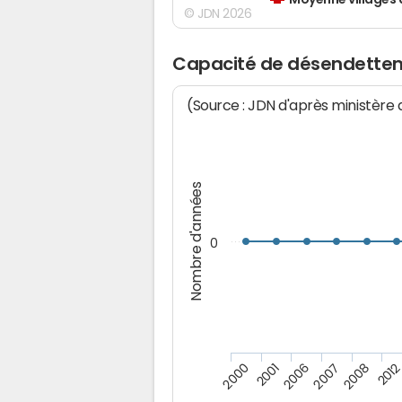
Moyenne villages 
© JDN 2026
Capacité de désendette
(Source : JDN d'après ministère
Nombre d'années
0
2000
2001
2006
2007
2008
2012