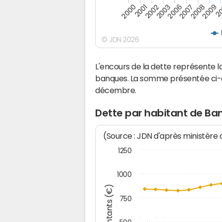
2009
2007
2003
2001
20
2008
2006
2002
2000
© JDN 2026
L'encours de la dette représente
banques. La somme présentée ci-de
décembre.
Dette par habitant de Ba
(Source : JDN d'après ministère
1250
1000
Montants (€)
750