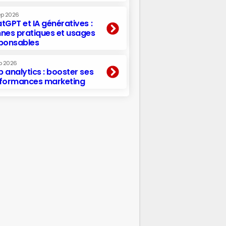
ep 2026
tGPT et IA génératives :
nes pratiques et usages
ponsables
p 2026
 analytics : booster ses
formances marketing