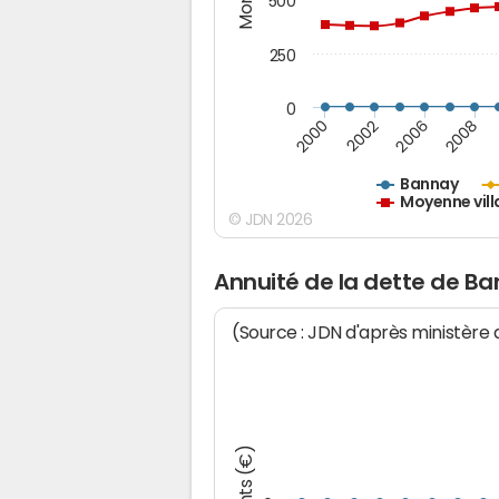
500
250
0
2000
2002
2006
2008
Bannay
Moyenne vill
© JDN 2026
Annuité de la dette de B
(Source : JDN d'après ministère