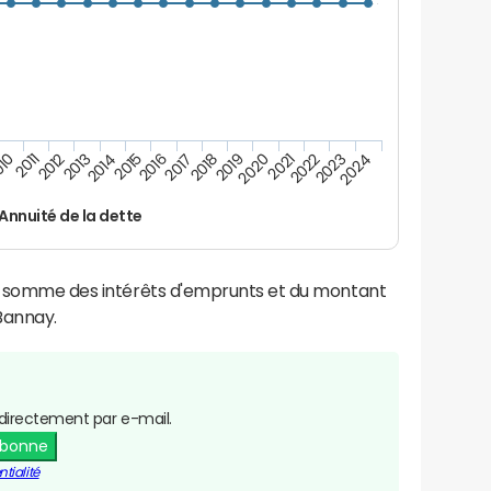
2021
2019
2017
2015
2013
2011
2024
2022
2020
2018
2016
2014
2012
10
2023
Annuité de la dette
la somme des intérêts d'emprunts et du montant
Bannay.
directement par e-mail.
abonne
tialité