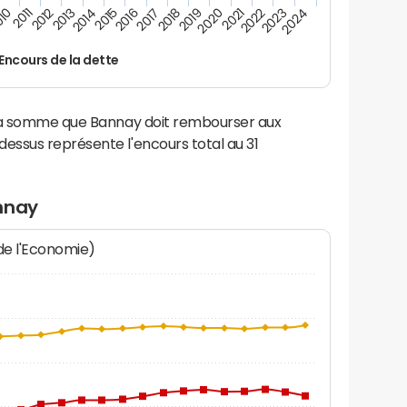
2021
2019
2017
2015
2013
2011
2024
2022
2020
2018
2016
2014
2012
10
2023
Encours de la dette
 la somme que Bannay doit rembourser aux
ssus représente l'encours total au 31
nnay
 de l'Economie)