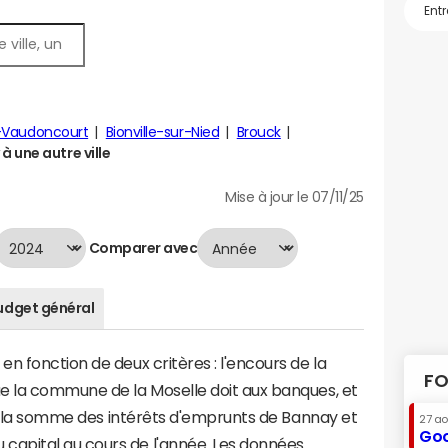
-Vaudoncourt
Bionville-sur-Nied
Brouck
 une autre ville
Mise à jour le 07/11/25
Comparer avec
udget général
n fonction de deux critères : l'encours de la
FO
e la commune de la Moselle doit aux banques, et
t à la somme des intérêts d'emprunts de Bannay et
27 a
Goo
apital au cours de l'année. Les données