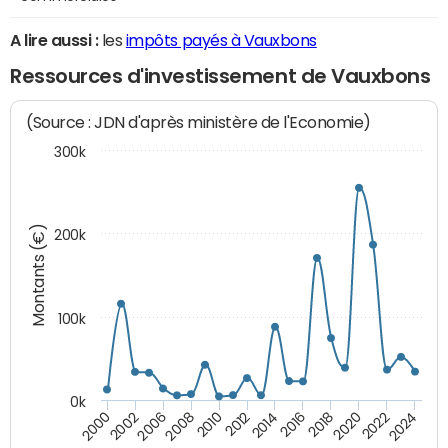
A lire aussi :
les
impôts payés à Vauxbons
Ressources d'investissement de Vauxbons
(Source : JDN d'après ministère de l'Economie)
300k
Montants (€)
200k
100k
0k
2008
2022
2002
2018
2014
2010
2024
2006
2020
2000
2016
2012