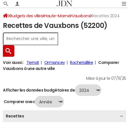
Budgets des villes
Haute-Marne
Vauxbons
Recettes 2024
Recettes de Vauxbons (52200)
Voir aussi :
Ternat
Ormancey
Rochetaillée
Comparer
Vauxbons à une autre ville
Mise à jour le 07/11/25
Afficher les données budgétaires de
Comparer avec
Recettes