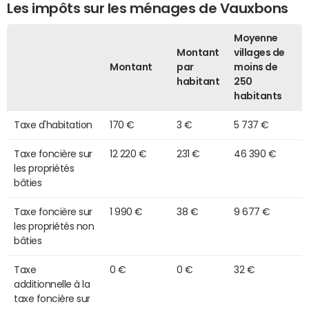
Les impôts sur les ménages de Vauxbons
Moyenne
Montant
villages de
Montant
par
moins de
habitant
250
habitants
Taxe d'habitation
170 €
3 €
5 737 €
Taxe foncière sur
12 220 €
231 €
46 390 €
les propriétés
bâties
Taxe foncière sur
1 990 €
38 €
9 677 €
les propriétés non
bâties
Taxe
0 €
0 €
32 €
additionnelle à la
taxe foncière sur