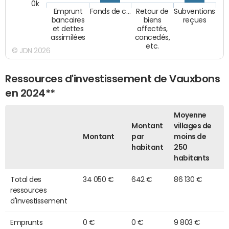
0k
Emprunt
Fonds de c…
Retour de
Subventions
bancaires
biens
reçues
et dettes
affectés,
assimilées
concedés,
etc.
© JDN 2026
Ressources d'investissement de Vauxbons
en 2024**
Moyenne
Montant
villages de
Montant
par
moins de
habitant
250
habitants
Total des
34 050 €
642 €
86 130 €
ressources
d'investissement
Emprunts
0 €
0 €
9 803 €