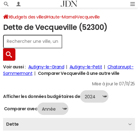
Budgets des villes
Haute-Marne
Vecqueville
Dette de Vecqueville (52300)
Dette au 31/12/2024
Voir aussi :
Autigny-le-Grand
Autigny-le-Petit
Chatonrupt-
Sommermont
Comparer Vecqueville à une autre ville
Mise à jour le 07/11/25
Afficher les données budgétaires de
Comparer avec
Dette