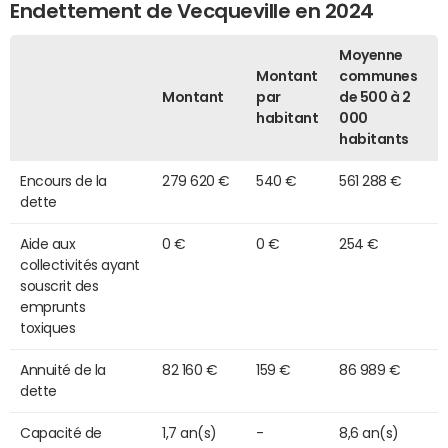
Endettement de Vecqueville en 2024
Moyenne
Montant
communes
Montant
par
de 500 à 2
habitant
000
habitants
Encours de la
279 620 €
540 €
561 288 €
dette
Aide aux
0 €
0 €
254 €
collectivités ayant
souscrit des
emprunts
toxiques
Annuité de la
82 160 €
159 €
86 989 €
dette
Capacité de
1,7 an(s)
-
8,6 an(s)