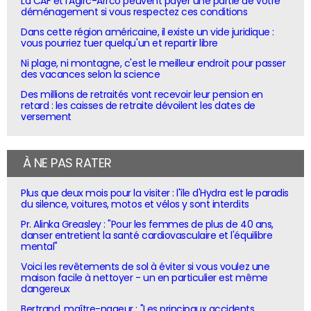
La CAF et l'Agirc-Arrco peuvent payer une partie de votre
déménagement si vous respectez ces conditions
Dans cette région américaine, il existe un vide juridique :
vous pourriez tuer quelqu'un et repartir libre
Ni plage, ni montagne, c'est le meilleur endroit pour passer
des vacances selon la science
Des millions de retraités vont recevoir leur pension en
retard : les caisses de retraite dévoilent les dates de
versement
À NE PAS RATER
Plus que deux mois pour la visiter : l'île d'Hydra est le paradis
du silence, voitures, motos et vélos y sont interdits
Pr. Alinka Greasley : "Pour les femmes de plus de 40 ans,
danser entretient la santé cardiovasculaire et l'équilibre
mental"
Voici les revêtements de sol à éviter si vous voulez une
maison facile à nettoyer - un en particulier est même
dangereux
Bertrand, maître-nageur : "Les principaux accidents