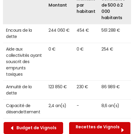
Montant
par
de 500 à 2
habitant
000
habitants
Encours de la
244 060 €
454 €
561 288 €
dette
Aide aux
0 €
0 €
254 €
collectivités ayant
souscrit des
emprunts
toxiques
Annuité de la
123 850 €
230 €
86 989 €
dette
Capacité de
2,4 an(s)
-
8,6 an(s)
désendettement
Recettes de Vignols
Budget de Vignols