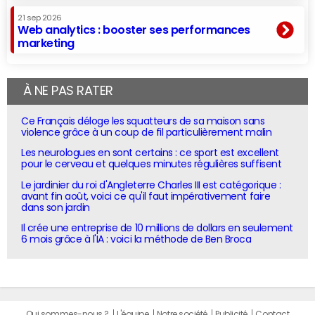
21 sep 2026
Web analytics : booster ses performances
marketing
À NE PAS RATER
Ce Français déloge les squatteurs de sa maison sans
violence grâce à un coup de fil particulièrement malin
Les neurologues en sont certains : ce sport est excellent
pour le cerveau et quelques minutes régulières suffisent
Le jardinier du roi d'Angleterre Charles III est catégorique :
avant fin août, voici ce qu'il faut impérativement faire
dans son jardin
Il crée une entreprise de 10 millions de dollars en seulement
6 mois grâce à l'IA : voici la méthode de Ben Broca
Qui sommes-nous ?
L'équipe
Notre société
Publicité
Contact