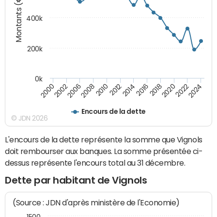
Montants (€)
400k
200k
0k
2000
2022
2016
2010
2002
2024
2018
2012
2006
2020
2014
2008
Encours de la dette
© JDN 2026
L'encours de la dette représente la somme que Vignols
doit rembourser aux banques. La somme présentée ci-
dessus représente l'encours total au 31 décembre.
Dette par habitant de Vignols
(Source : JDN d'après ministère de l'Economie)
1500