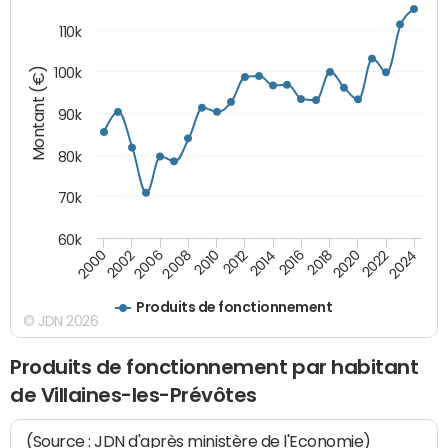
110k
Montant (€)
100k
90k
80k
70k
60k
2024
2002
2010
2016
2022
2000
2008
2014
2020
2006
2012
2018
Produits de fonctionnement
© JDN 2026
Produits de fonctionnement par habitant
de Villaines-les-Prévôtes
(Source : JDN d'après ministère de l'Economie)