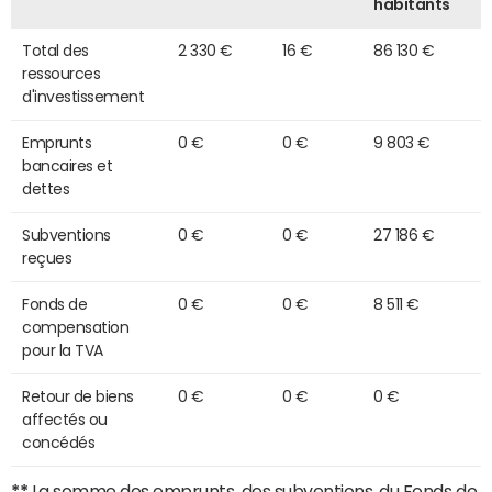
habitants
Total des
2 330 €
16 €
86 130 €
ressources
d'investissement
Emprunts
0 €
0 €
9 803 €
bancaires et
dettes
Subventions
0 €
0 €
27 186 €
reçues
Fonds de
0 €
0 €
8 511 €
compensation
pour la TVA
Retour de biens
0 €
0 €
0 €
affectés ou
concédés
**
La somme des emprunts, des subventions, du Fonds de