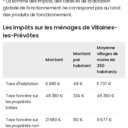
*
La somme des impôts, des taxes et de la dotation
globale de fonctionnement ne correspond pas au total
des produits de fonctionnement.
Les impôts sur les ménages de Villaines-
les-Prévôtes
Moyenne
Montant
villages de
Montant
par
moins de
habitant
250
habitants
Taxe d'habitation
6 980 €
48 €
5 737 €
Taxe foncière sur
48 380 €
334 €
46 390 €
les propriétés
bâties
Taxe foncière sur
21 680 €
150 €
9 677 €
les propriétés non