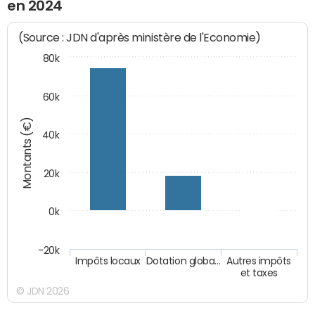
en 2024
(Source : JDN d'après ministère de l'Economie)
80k
60k
Montants (€)
40k
20k
0k
-20k
Impôts locaux
Dotation globa…
Autres impôts
et taxes
© JDN 2026