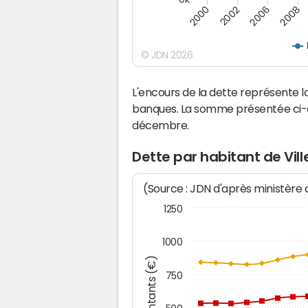
2008
2002
2006
2000
© JDN 2026
L'encours de la dette représente 
banques. La somme présentée ci-de
décembre.
Dette par habitant de Vill
(Source : JDN d'après ministère
1250
1000
Montants (€)
750