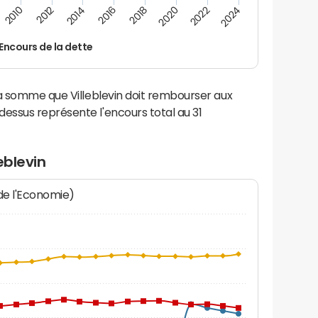
2022
2018
2014
2010
2024
2020
2016
2012
Encours de la dette
la somme que Villeblevin doit rembourser aux
ssus représente l'encours total au 31
eblevin
 de l'Economie)