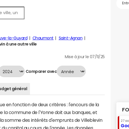
euve-la-Guyard
Chaumont
Saint-Agnan
in à une autre ville
Mise à jour le 07/11/25
Comparer avec
udget général
ue en fonction de deux critères : l'encours de la
FO
e la commune de l'Yonne doit aux banques, et
 à la somme des intérêts d'emprunts de Villeblevin
27 a
Goo
u capital au cours de l'année. Les données