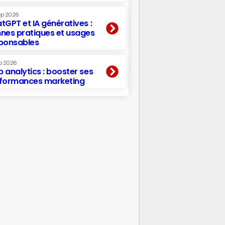
ep 2026
tGPT et IA génératives :
nes pratiques et usages
ponsables
p 2026
 analytics : booster ses
formances marketing