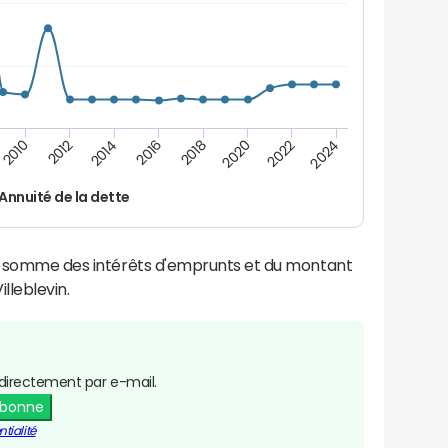
2014
2024
2012
2022
2010
2020
2018
2016
Annuité de la dette
la somme des intérêts d'emprunts et du montant
lleblevin.
directement par e-mail.
abonne
tialité