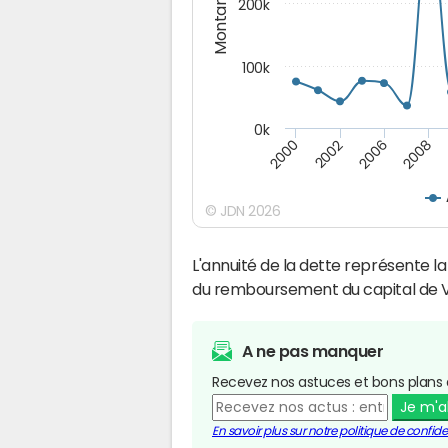
Montants (€)
200k
100k
0k
2000
2008
2006
2002
© JDN 2026
L'annuité de la dette représente 
du remboursement du capital de Vi
A ne pas manquer
Recevez nos astuces et bons plans 
Je m'
En savoir plus sur notre politique de confiden