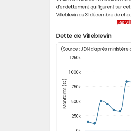
d'endettement qui figurent sur cet
Villeblevin au 31 décembre de cha
Les vi
Dette de Villeblevin
(Source : JDN d'après ministère
1 250k
1 000k
Montants (€)
750k
500k
250k
0k