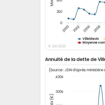
500
250
0
2000
2002
2006
2008
Villeblevin
Moyenne comm
© JDN 2026
Annuité de la dette de Vil
(Source : JDN d'après ministère
400k
300k