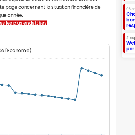
te page concernent la situation financière de
03 s
Cha
que année.
bon
lles les plus endettées
res
21 se
Web
per
 de l'Economie)