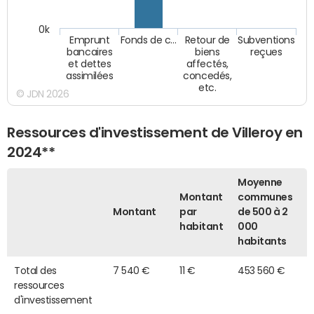
0k
Emprunt
Fonds de c…
Retour de
Subventions
bancaires
biens
reçues
et dettes
affectés,
assimilées
concedés,
etc.
© JDN 2026
Ressources d'investissement de Villeroy en
2024**
Moyenne
Montant
communes
Montant
par
de 500 à 2
habitant
000
habitants
Total des
7 540 €
11 €
453 560 €
ressources
d'investissement