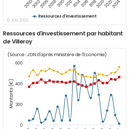
2000
2022
2016
2010
2002
2024
2018
2012
2006
2020
2014
2008
Ressources d'investissement
© JDN 2026
Ressources d'investissement par habitant
de Villeroy
(Source : JDN d'après ministère de l'Economie)
600
Montants (€)
400
200
0