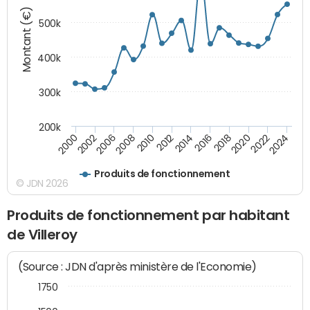
Montant (€)
500k
400k
300k
200k
2000
2022
2016
2010
2002
2024
2018
2012
2006
2020
2014
2008
Produits de fonctionnement
© JDN 2026
Produits de fonctionnement par habitant
de Villeroy
(Source : JDN d'après ministère de l'Economie)
1750