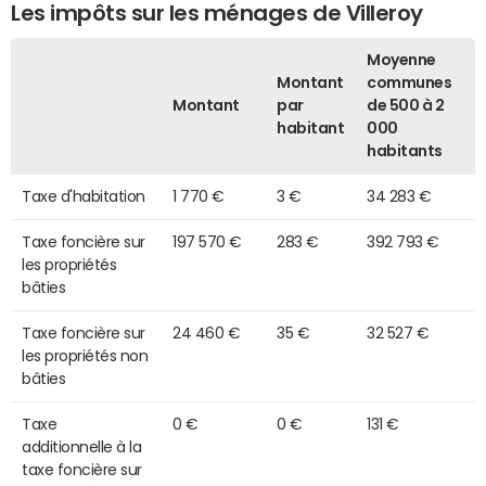
Les impôts sur les ménages de Villeroy
Moyenne
Montant
communes
Montant
par
de 500 à 2
habitant
000
habitants
Taxe d'habitation
1 770 €
3 €
34 283 €
Taxe foncière sur
197 570 €
283 €
392 793 €
les propriétés
bâties
Taxe foncière sur
24 460 €
35 €
32 527 €
les propriétés non
bâties
Taxe
0 €
0 €
131 €
additionnelle à la
taxe foncière sur