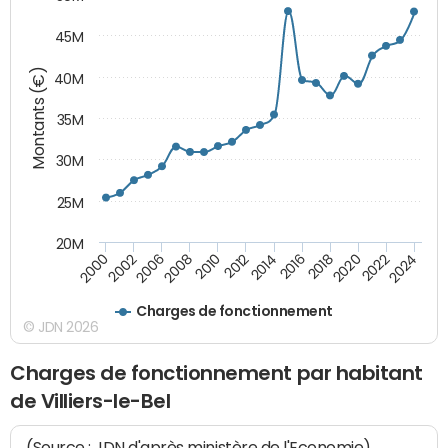
45M
Montants (€)
40M
35M
30M
25M
20M
2018
2002
2022
2008
2012
2016
2000
2020
2006
2024
2010
2014
Charges de fonctionnement
© JDN 2026
Charges de fonctionnement par habitant
de Villiers-le-Bel
(Source : JDN d'après ministère de l'Economie)