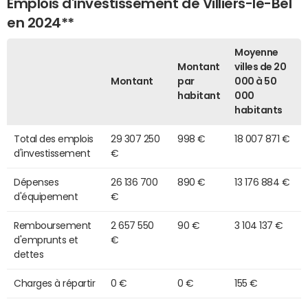
Emplois d'investissement de Villiers-le-Bel
en 2024**
Moyenne
Montant
villes de 20
Montant
par
000 à 50
habitant
000
habitants
Total des emplois
29 307 250
998 €
18 007 871 €
d'investissement
€
Dépenses
26 136 700
890 €
13 176 884 €
d'équipement
€
Remboursement
2 657 550
90 €
3 104 137 €
d'emprunts et
€
dettes
Charges à répartir
0 €
0 €
155 €