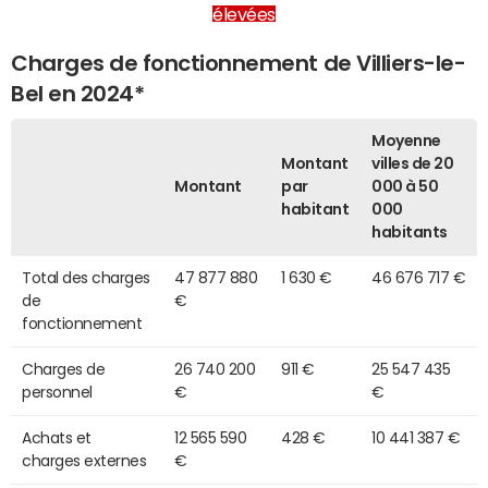
élevées
Charges de fonctionnement de Villiers-le-
Bel en 2024*
Moyenne
Montant
villes de 20
Montant
par
000 à 50
habitant
000
habitants
Total des charges
47 877 880
1 630 €
46 676 717 €
de
€
fonctionnement
Charges de
26 740 200
911 €
25 547 435
personnel
€
€
Achats et
12 565 590
428 €
10 441 387 €
charges externes
€