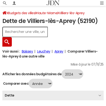
Budgets des villes
Haute-Marne
Villiers-lès-Aprey
Dette de Villiers-lès-Aprey (52190)
Dette au 31/12/2024
Voir aussi :
Baissey
Leuchey
Aprey
Comparer Villiers-
lès-Aprey à une autre ville
Mise à jour le 07/11/25
Afficher les données budgétaires de
Comparer avec
Dette