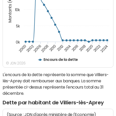
Montants (€)
10k
5k
0k
2020
2024
2000
2006
2010
2014
2018
2022
2002
2008
2012
2016
Encours de la dette
© JDN 2026
L'encours de la dette représente la somme que Villiers-
lès-Aprey doit rembourser aux banques. La somme
présentée ci-dessus représente l'encours total au 31
décembre.
Dette par habitant de Villiers-lès-Aprey
(Source : JDN d'après ministère de l'Economie)