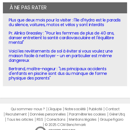
À NE PAS RATER
Plus que deux mois pour la visiter : l'île d'Hydra est le paradis
du silence, voitures, motos et vélos y sont interdits
Pr. Alinka Greasley : "Pour les femmes de plus de 40 ans,
danser entretient la santé cardiovasculaire et l'équilibre
mental"
Voici les revêtements de sol à éviter si vous voulez une
maison facile à nettoyer - un en particulier est même
dangereux
Bertrand, maître-nageur : "Les principaux accidents
d'enfants en piscine sont dus au manque de forme
physique des parents"
Qui sommes-nous ?
L'équipe
Notre société
Publicité
Contact
Recrutement
Données personnelles
Paramétrer les cookies
Gérer Utiq
Tous les articles
RSS
Corrections
Mentions légales
Groupe Figaro
© 2025 CCM Benchmark