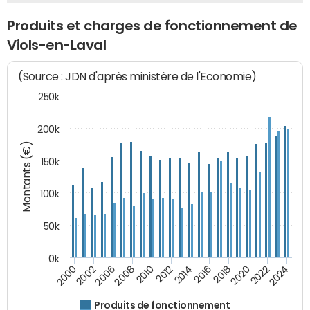
Produits et charges de fonctionnement de
Viols-en-Laval
(Source : JDN d'après ministère de l'Economie)
250k
200k
Montants (€)
150k
100k
50k
0k
2008
2022
2002
2018
2014
2010
2024
2006
2020
2000
2016
2012
Produits de fonctionnement