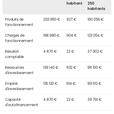
habitant
250
habitants
Produits de
203 850 €
927 €
160 056 €
fonctionnement
Charges de
198 980 €
904 €
123 054 €
fonctionnement
Résultat
4 870 €
22 €
37 002 €
comptable
Ressources
139 140 €
632 €
86 130 €
d'investissement
Emplois
135 120 €
614 €
89 512 €
d'investissement
Capacité
4 870 €
22 €
39 791 €
d'autofinancement