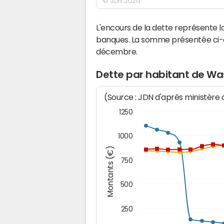
© JDN 2026
L'encours de la dette représente
banques. La somme présentée ci-de
décembre.
Dette par habitant de W
(Source : JDN d'après ministère
1250
1000
Montants (€)
750
500
250