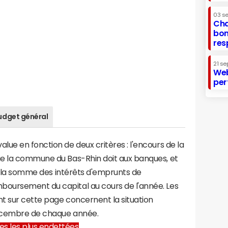
03 s
Cha
bon
res
21 se
Web
per
udget général
ue en fonction de deux critères : l'encours de la
ue la commune du Bas-Rhin doit aux banques, et
t à la somme des intérêts d'emprunts de
oursement du capital au cours de l'année. Les
t sur cette page concernent la situation
décembre de chaque année.
lles les plus endettées