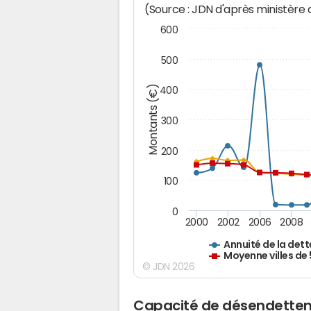
(Source : JDN d'après ministère
600
500
Montants (€)
400
300
200
100
0
2000
2002
2006
2008
Annuité de la dett
Moyenne villes de
© JDN 2026
Capacité de désendette