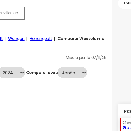
tt
Wangen
Hohengœft
Comparer Wasselonne
Mise à jour le 07/11/25
Comparer avec
FO
27 a
Goo