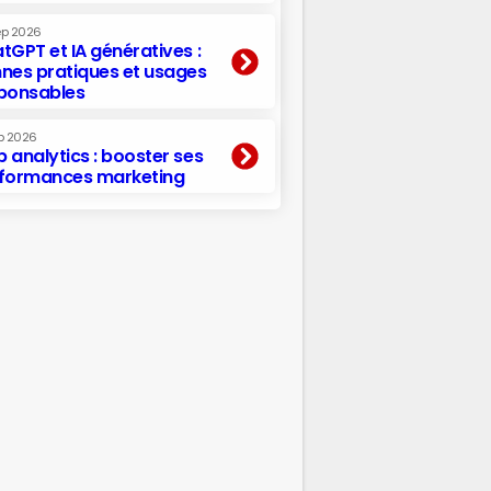
ep 2026
tGPT et IA génératives :
nes pratiques et usages
ponsables
p 2026
 analytics : booster ses
formances marketing