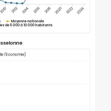
2010
2012
2014
2016
2018
2020
2022
2024
e
Moyenne nationale
les de 5 000 à 10 000 habitants
asselonne
 de l'Economie)