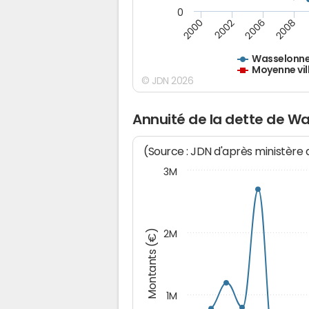
0
2000
2002
2006
2008
Wasselonn
Moyenne vil
© JDN 2026
Annuité de la dette de W
(Source : JDN d'après ministère
3M
Montants (€)
2M
1M