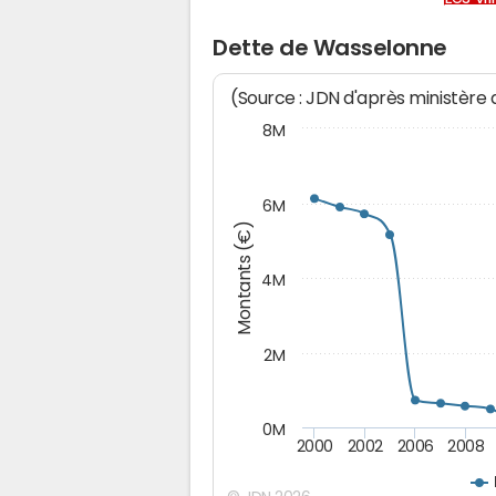
Dette de Wasselonne
(Source : JDN d'après ministère
8M
6M
Montants (€)
4M
2M
0M
2000
2002
2006
2008