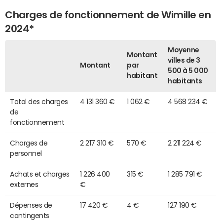
Charges de fonctionnement de Wimille en
2024*
Moyenne
Montant
villes de 3
Montant
par
500 à 5 000
habitant
habitants
Total des charges
4 131 360 €
1 062 €
4 568 234 €
de
fonctionnement
Charges de
2 217 310 €
570 €
2 211 224 €
personnel
Achats et charges
1 226 400
315 €
1 285 791 €
externes
€
Dépenses de
17 420 €
4 €
127 190 €
contingents