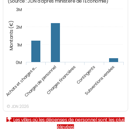
(Source : JDN d'après ministère de l'Economie)
3M
Montants (€)
2M
1M
0M
Charges financières
Subventions versées
Charges de personnel
Contingents
Achats et charges e…
© JDN 2026
Les villes où les dépenses de personnel sont les plus
élevées