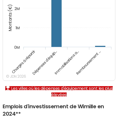
Montants (€)
2M
1M
0M
Charges à répartir
Dépenses d'équip…
Immobilisations a…
Remboursement …
© JDN 2026
Les villes où les dépenses d'équipement sont les plus
élevées
Emplois d'investissement de Wimille en
2024**