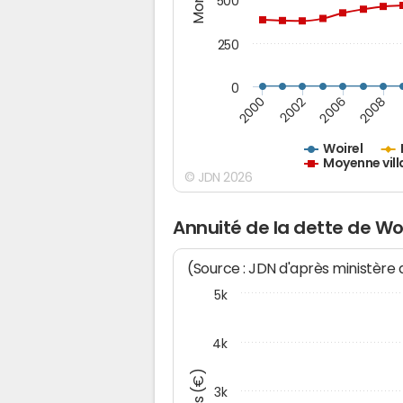
500
250
0
2000
2002
2006
2008
Woirel
Moyenne vill
© JDN 2026
Annuité de la dette de Wo
(Source : JDN d'après ministère
5k
4k
3k