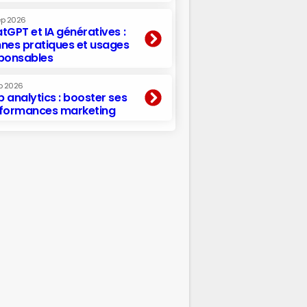
ep 2026
tGPT et IA génératives :
nes pratiques et usages
ponsables
p 2026
 analytics : booster ses
formances marketing