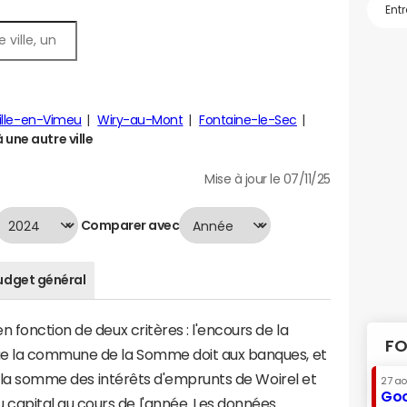
ille-en-Vimeu
Wiry-au-Mont
Fontaine-le-Sec
une autre ville
Mise à jour le 07/11/25
Comparer avec
udget général
 fonction de deux critères : l'encours de la
FO
ue la commune de la Somme doit aux banques, et
 à la somme des intérêts d'emprunts de Woirel et
27 a
Goo
apital au cours de l'année. Les données