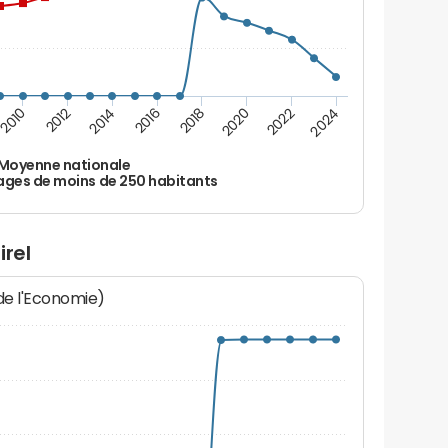
2010
2012
2014
2016
2018
2020
2022
2024
Moyenne nationale
ages de moins de 250 habitants
irel
 de l'Economie)