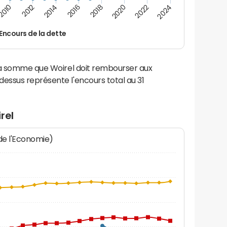
2016
2014
2012
2010
2024
2022
2020
2018
Encours de la dette
la somme que Woirel doit rembourser aux
ssus représente l'encours total au 31
rel
 de l'Economie)