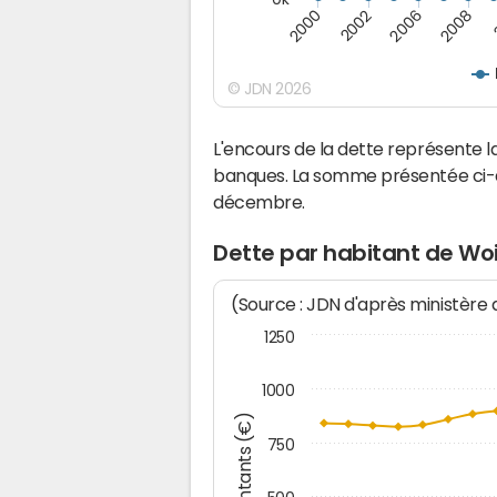
2008
2006
2002
2000
© JDN 2026
L'encours de la dette représente 
banques. La somme présentée ci-de
décembre.
Dette par habitant de Woi
(Source : JDN d'après ministère
1250
1000
Montants (€)
750