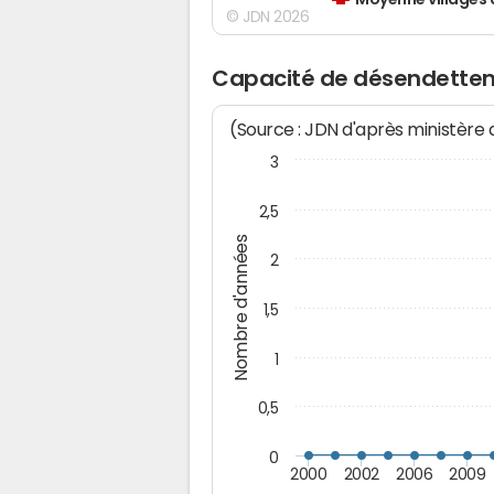
Moyenne villages 
© JDN 2026
Capacité de désendettem
(Source : JDN d'après ministère
3
2,5
Nombre d'années
2
1,5
1
0,5
0
2000
2002
2006
2009