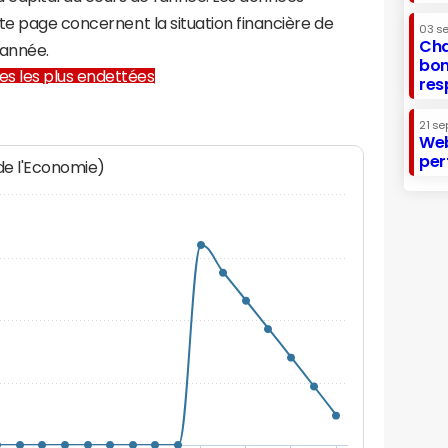
te page concernent la situation financière de
03 s
Cha
 année.
bon
lles les plus endettées
res
21 se
Web
per
 de l'Economie)