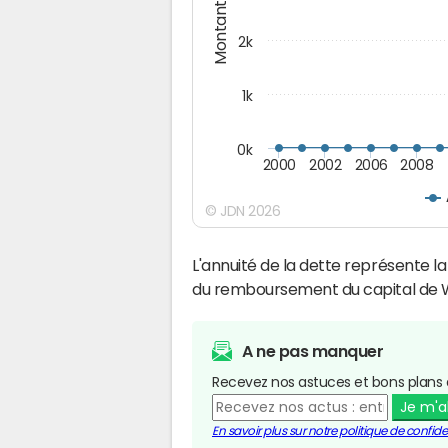
Montants (€)
2k
1k
0k
2000
2002
2006
2008
© JDN 2026
L'annuité de la dette représente 
du remboursement du capital de W
A ne pas manquer
Recevez nos astuces et bons plans 
Je m'
En savoir plus sur notre politique de confiden