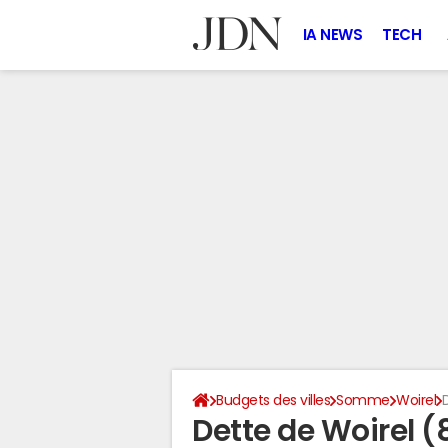
IA NEWS
TECH
Budgets des villes
Somme
Woirel
Dette de Woirel (