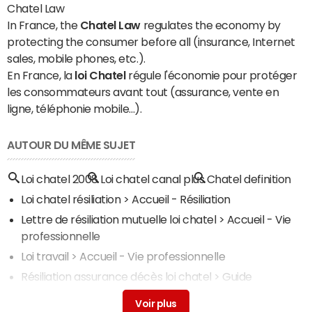
Chatel Law
In France, the
Chatel Law
regulates the economy by
protecting the consumer before all (insurance, Internet
sales, mobile phones, etc.).
En France, la
loi Chatel
régule l'économie pour protéger
les consommateurs avant tout (assurance, vente en
ligne, téléphonie mobile...).
AUTOUR DU MÊME SUJET
Loi chatel 2008
Loi chatel canal plus
Chatel definition
Loi chatel résiliation
> Accueil - Résiliation
Lettre de résiliation mutuelle loi chatel
> Accueil - Vie
professionnelle
Loi travail
> Accueil - Vie professionnelle
Résiliation assurance décès loi chatel
> Guide
Lettre de résiliation salle de sport loi chatel
> Accueil -