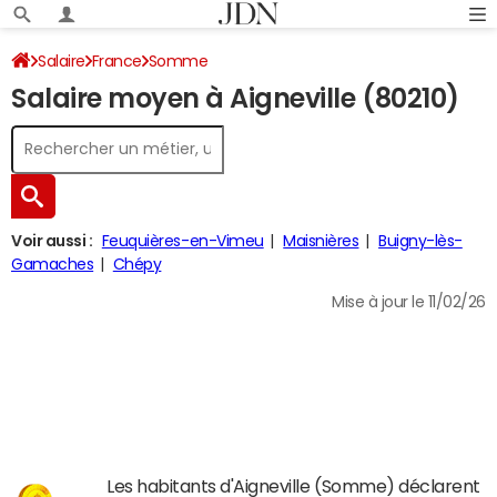
Salaire
France
Somme
Salaire moyen à Aigneville (80210)
Voir aussi :
Feuquières-en-Vimeu
Maisnières
Buigny-lès-
Gamaches
Chépy
Mise à jour le 11/02/26
Les habitants d'Aigneville (Somme) déclarent