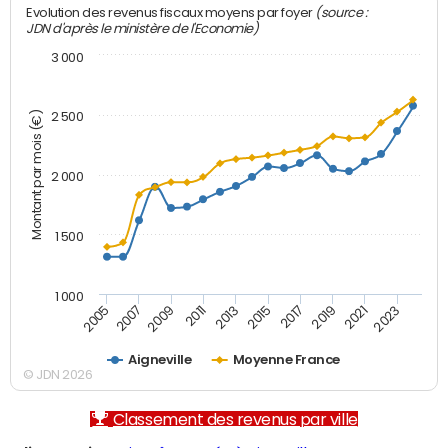
(source :
Evolution des revenus fiscaux moyens par foyer
JDN d'après le ministère de l'Economie)
3 000
Montant par mois (€)
2 500
2 000
1 500
1 000
2007
2017
2009
2019
2011
2021
2013
2023
2005
2015
Aigneville
Moyenne France
© JDN 2026
Classement des revenus par ville