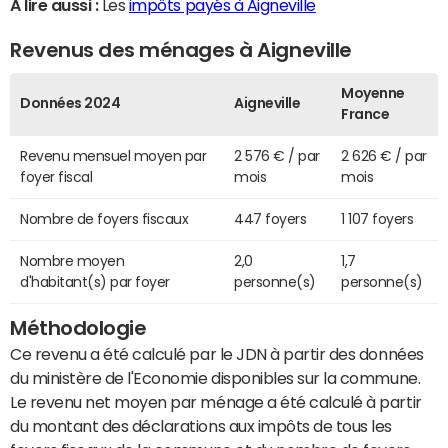
A lire aussi :
Les
impôts payés à Aigneville
Revenus des ménages à Aigneville
Moyenne
Données 2024
Aigneville
France
Revenu mensuel moyen par
2 576 € / par
2 626 € / par
foyer fiscal
mois
mois
Nombre de foyers fiscaux
447 foyers
1 107 foyers
Nombre moyen
2,0
1,7
d'habitant(s) par foyer
personne(s)
personne(s)
Méthodologie
Ce revenu a été calculé par le JDN à partir des données
du ministère de l'Economie disponibles sur la commune.
Le revenu net moyen par ménage a été calculé à partir
du montant des déclarations aux impôts de tous les