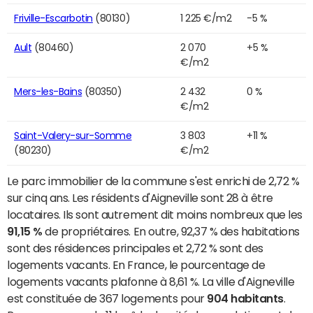
Friville-Escarbotin
(80130)
1 225 €/m2
-5 %
Ault
(80460)
2 070
+5 %
€/m2
Mers-les-Bains
(80350)
2 432
0 %
€/m2
Saint-Valery-sur-Somme
3 803
+11 %
(80230)
€/m2
Le parc immobilier de la commune s'est enrichi de 2,72 %
sur cinq ans. Les résidents d'Aigneville sont 28 à être
locataires. Ils sont autrement dit moins nombreux que les
91,15 %
de propriétaires. En outre, 92,37 % des habitations
sont des résidences principales et 2,72 % sont des
logements vacants. En France, le pourcentage de
logements vacants plafonne à 8,61 %. La ville d'Aigneville
est constituée de 367 logements pour
904 habitants
.